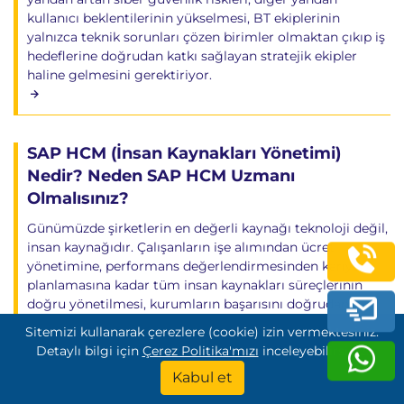
kullanıcı beklentilerinin yükselmesi, BT ekiplerinin
yalnızca teknik sorunları çözen birimler olmaktan çıkıp iş
hedeflerine doğrudan katkı sağlayan stratejik ekipler
haline gelmesini gerektiriyor.
SAP HCM (İnsan Kaynakları Yönetimi)
Nedir? Neden SAP HCM Uzmanı
Olmalısınız?
Günümüzde şirketlerin en değerli kaynağı teknoloji değil,
insan kaynağıdır. Çalışanların işe alımından ücret
yönetimine, performans değerlendirmesinden kariyer
planlamasına kadar tüm insan kaynakları süreçlerinin
doğru yönetilmesi, kurumların başarısını doğrudan
etkiler. Özellikle binlerce çalışanı bulunan büyük ölçekli
Sitemizi kullanarak çerezlere (cookie) izin vermektesiniz.
işletmeler için bu süreçlerin manuel yöntemlerle
Detaylı bilgi için
Çerez Politika'mızı
inceleyebilirsiniz.
yönetilmesi hem zaman kaybına hem de operasyonel
Kabul et
hatalara neden olabilir. SAP tarafından geliştirilen SAP
Human Capital Management (SAP HCM), kurumların