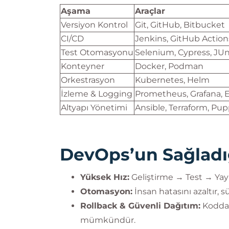
Aşama
Araçlar
Versiyon Kontrol
Git, GitHub, Bitbucket
CI/CD
Jenkins, GitHub Actions
Test Otomasyonu
Selenium, Cypress, JUn
Konteyner
Docker, Podman
Orkestrasyon
Kubernetes, Helm
İzleme & Logging
Prometheus, Grafana, 
Altyapı Yönetimi
Ansible, Terraform, Pu
DevOps’un Sağladığ
Yüksek Hız:
Geliştirme → Test → Yayı
Otomasyon:
İnsan hatasını azaltır, sü
Rollback & Güvenli Dağıtım:
Kodda 
mümkündür.