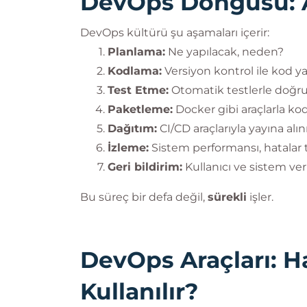
DevOps Döngüsü: A
DevOps kültürü şu aşamaları içerir:
Planlama:
Ne yapılacak, neden?
Kodlama:
Versiyon kontrol ile kod yaz
Test Etme:
Otomatik testlerle doğru
Paketleme:
Docker gibi araçlarla kod
Dağıtım:
CI/CD araçlarıyla yayına alını
İzleme:
Sistem performansı, hatalar t
Geri bildirim:
Kullanıcı ve sistem ver
Bu süreç bir defa değil,
sürekli
işler.
DevOps Araçları: 
Kullanılır?