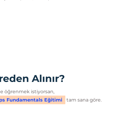
eden Alınır?
e öğrenmek istiyorsan,
s Fundamentals Eğitimi
tam sana göre.