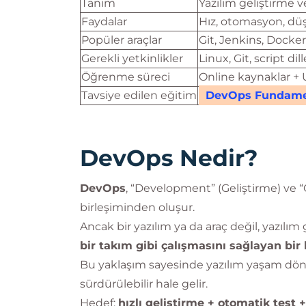
Tanım
Yazılım geliştirme v
Faydalar
Hız, otomasyon, düş
Popüler araçlar
Git, Jenkins, Docke
Gerekli yetkinlikler
Linux, Git, script dil
Öğrenme süreci
Online kaynaklar + 
Tavsiye edilen eğitim
DevOps Fundamen
DevOps Nedir?
DevOps
, “Development” (Geliştirme) ve 
birleşiminden oluşur.
Ancak bir yazılım ya da araç değil, yazılım
bir takım gibi çalışmasını sağlayan bir
Bu yaklaşım sayesinde yazılım yaşam döng
sürdürülebilir hale gelir.
Hedef:
hızlı geliştirme + otomatik test 