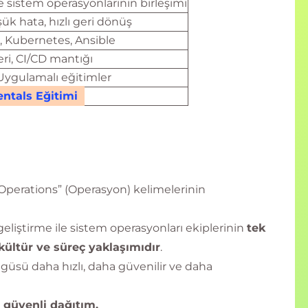
e sistem operasyonlarının birleşimi
ük hata, hızlı geri dönüş
r, Kubernetes, Ansible
leri, CI/CD mantığı
Uygulamalı eğitimler
tals Eğitimi
“Operations” (Operasyon) kelimelerinin
 geliştirme ile sistem operasyonları ekiplerinin
tek
 kültür ve süreç yaklaşımıdır
.
üsü daha hızlı, daha güvenilir ve daha
+ güvenli dağıtım.