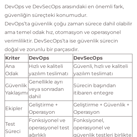
DevOps ve DevSecOps arasındaki en önemli fark,
güvenliğin süreçteki konumudur.
DevOps’ta güvenlik çoğu zaman sürece dahil olabilir
ama temel odak hız, otomasyon ve operasyonel
verimliliktir. DevSecOps’ta ise güvenlik sürecin
doğal ve zorunlu bir parçasıdır.
Kriter
DevOps
DevSecOps
Ana
Hızlı ve kaliteli
Güvenli, hızlı ve kaliteli
Odak
yazılım teslimatı
yazılım teslimatı
Genellikle ayrı
Güvenlik
Sürecin başından
veya sonradan
Yaklaşımı
itibaren entegre
dahil
Geliştirme +
Geliştirme + Güvenlik +
Ekipler
Operasyon
Operasyon
Fonksiyonel ve
Fonksiyonel,
Test
operasyonel test
operasyonel ve
Süreci
ağırlıklı
güvenlik testleri birlikte