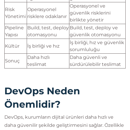
Operasyonel ve
Risk
Operasyonel
güvenlik risklerini
Yönetimi
risklere odaklanır
birlikte yönetir
Pipeline
Build, test, deploy
Build, test, deploy ve
Yapısı
otomasyonu
güvenlik otomasyonu
İş birliği, hız ve güvenlik
Kültür
İş birliği ve hız
sorumluluğu
Daha hızlı
Daha güvenli ve
Sonuç
teslimat
sürdürülebilir teslimat
DevOps Neden
Önemlidir?
DevOps, kurumların dijital ürünleri daha hızlı ve
daha güvenilir şekilde geliştirmesini sağlar. Özellikle