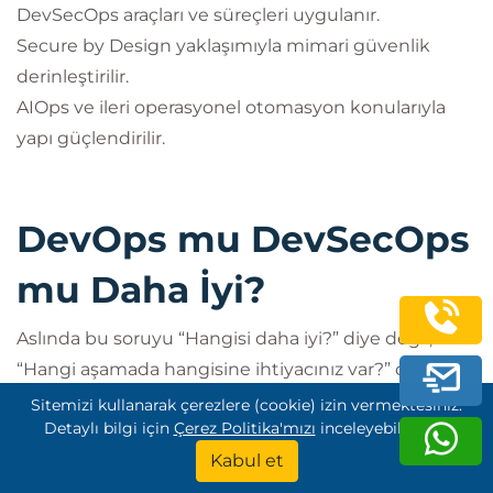
DevSecOps araçları ve süreçleri uygulanır.
Secure by Design yaklaşımıyla mimari güvenlik
derinleştirilir.
AIOps ve ileri operasyonel otomasyon konularıyla
yapı güçlendirilir.
DevOps mu DevSecOps
mu Daha İyi?
Aslında bu soruyu “Hangisi daha iyi?” diye değil,
“Hangi aşamada hangisine ihtiyacınız var?” diye
sormak daha doğru olur.
Sitemizi kullanarak çerezlere (cookie) izin vermektesiniz.
Detaylı bilgi için
Çerez Politika'mızı
inceleyebilirsiniz.
DevOps, modern yazılım teslimatının temelidir.
Kabul et
DevSecOps ise bu temeli güvenlik ile güçlendiren
gelişmiş yaklaşımdır.