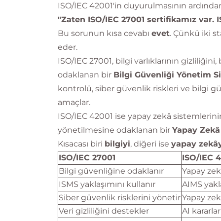
ISO/IEC 42001'in duyurulmasının ardından 
"Zaten ISO/IEC 27001 sertifikamız var. 
Bu sorunun kısa cevabı
evet
. Çünkü iki s
eder.
ISO/IEC 27001, bilgi varlıklarının gizliliğin
odaklanan bir
Bilgi Güvenliği Yönetim S
kontrolü, siber güvenlik riskleri ve bilgi 
amaçlar.
ISO/IEC 42001 ise yapay zekâ sistemlerinin
yönetilmesine odaklanan bir
Yapay Zekâ
Kısacası biri
bilgiyi
, diğeri ise
yapay zekây
ISO/IEC 27001
ISO/IEC 
Bilgi güvenliğine odaklanır
Yapay zek
ISMS yaklaşımını kullanır
AIMS yakla
Siber güvenlik risklerini yönetir
Yapay zekâ
Veri gizliliğini destekler
AI kararla