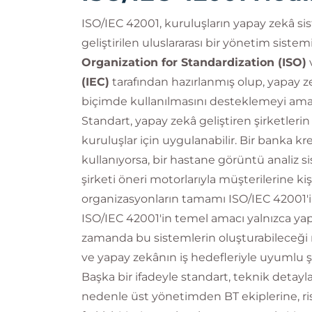
ISO/IEC 42001, kuruluşların yapay zekâ sis
geliştirilen uluslararası bir yönetim sistem
Organization for Standardization (ISO)
(IEC)
tarafından hazırlanmış olup, yapay ze
biçimde kullanılmasını desteklemeyi amaç
Standart, yapay zekâ geliştiren şirketleri
kuruluşlar için uygulanabilir. Bir banka 
kullanıyorsa, bir hastane görüntü analiz s
şirketi öneri motorlarıyla müşterilerine ki
organizasyonların tamamı ISO/IEC 42001'
ISO/IEC 42001'in temel amacı yalnızca yap
zamanda bu sistemlerin oluşturabileceği 
ve yapay zekânın iş hedefleriyle uyumlu ş
Başka bir ifadeyle standart, teknik detay
nedenle üst yönetimden BT ekiplerine, r