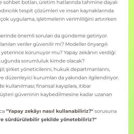
e sohbet botları, üretim hatlarında tahmine dayalı
dırıcılık tespit çözümleri ve insan kaynaklarında
ok uygulama, işletmelerin verimliliğini artırırken
erinde önemli soruları da gündeme getiriyor.
anılan veriler güvenilir mi? Modeller önyargılı
iler yeterince korunuyor mu? Yapay zekânın verdiği
oluştuğunda sorumluluk kimde olacak?
il; şirket yöneticilerini, hukuk departmanlarını,
 ve düzenleyici kurumları da yakından ilgilendiriyor.
 kullanılması; finansal kayıplara, itibar
müşteri güveninin kaybedilmesine kadar uzanan
zca
"Yapay zekâyı nasıl kullanabiliriz?"
sorusuna
e sürdürülebilir şekilde yönetebiliriz?"