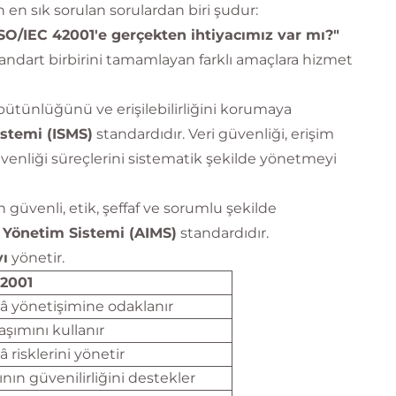
en sık sorulan sorulardan biri şudur:
ISO/IEC 42001'e gerçekten ihtiyacımız var mı?"
tandart birbirini tamamlayan farklı amaçlara hizmet
i, bütünlüğünü ve erişilebilirliğini korumaya
istemi (ISMS)
standardıdır. Veri güvenliği, erişim
güvenliği süreçlerini sistematik şekilde yönetmeyi
 güvenli, etik, şeffaf ve sorumlu şekilde
 Yönetim Sistemi (AIMS)
standardıdır.
ı
yönetir.
42001
â yönetişimine odaklanır
şımını kullanır
 risklerini yönetir
rının güvenilirliğini destekler