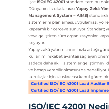
İşte
ISO/IEC 42001
standardı tam bu nokt
Dünyanın ilk uluslararası
Yapay Zekâ Yönet
Management System – AIMS)
standardı 
sistemlerini planlaması, uygulaması, yönet
kapsamlı bir çerçeve sunuyor. Standart; ya
veya geliştiren tüm organizasyonları kap
koyuyor.
Yapay zekâ yatırımlarının hızla arttığı g
kullanımı rekabet avantajı sağlayan önemli
sadece daha akıllı sistemler geliştirmeyi d
ve hesap verebilir olmasını da hedefliyor
kuruluşlar için uluslararası kabul gören bir
Certified ISO/IEC 42001 Lead Auditor 
Certified ISO/IEC 42001 Lead Impleme
ISO/IEC 42001 Nedi