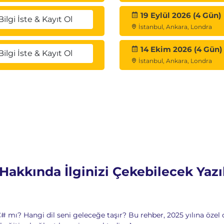
19 Eylül 2026 (4 Gün)
Bilgi İste & Kayıt Ol
İstanbul, Ankara, Londra
14 Ekim 2026 (4 Gün)
ve Olay Döngüsü
Bilgi İste & Kayıt Ol
İstanbul, Ankara, Londra
Hakkında İlginizi Çekebilecek Yazı
yfası Oluşturma
ma
tegrasyon
mı? Hangi dil seni geleceğe taşır? Bu rehber, 2025 yılına özel ol