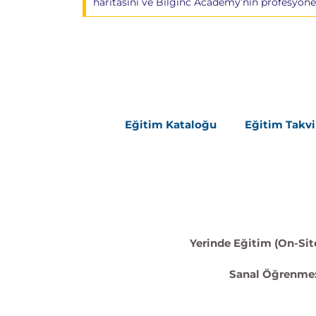
haritasını ve Bilginc Academy’nin profesyone
Öğrenme Hedefi:
Bu modülde, NoSQL Veri
öğreneceksiniz. Ayrıca, Node.js uygulaması
öğreneceksiniz.
Konular:
NoSQL Veritabanları ve MongoDB'ye 
Windows'ta MongoDB Kurulumu
Veritabanı GUI Görüntüleyicisinin 
Eğitim Kataloğu
Eğitim Takv
Belge Ekleme
Belgeleri Sorgulama, Güncelleme ve
MongoDB ve Node.js Uygulamasını
SendGrid'i Keşfetme
SendGrid'i kullanarak Node.js uygu
Uygulamalı:
Yerinde Eğitim (On-Site
MongoDB ve MongoDB Compass K
MongoDB ve Node.js'yi Bağlama
Sanal Öğrenme
SendGrid'i Kullanarak Node.js Uygu
REST API'leri ve GraphQL