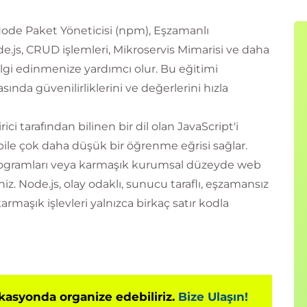
 Node Paket Yöneticisi (npm), Eşzamanlı
js, CRUD işlemleri, Mikroservis Mimarisi ve daha
gi edinmenize yardımcı olur. Bu eğitimi
sında güvenilirliklerini ve değerlerini hızla
ci tarafından bilinen bir dil olan JavaScript'i
 bile çok daha düşük bir öğrenme eğrisi sağlar.
 programları veya karmaşık kurumsal düzeyde web
niz. Node.js, olay odaklı, sunucu taraflı, eşzamansız
armaşık işlevleri yalnızca birkaç satır kodla
okasyonda organize edebiliriz.
Bize Ulaşın!