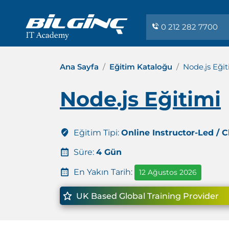
0 212 282 7700
Ana Sayfa
Eğitim Kataloğu
Node.js Eğit
Node.js Eğitimi
Eğitim Tipi:
Online Instructor-Led / 
Süre:
4 Gün
En Yakın Tarih:
12 Ağustos 2026
UK Based Global Training Provider