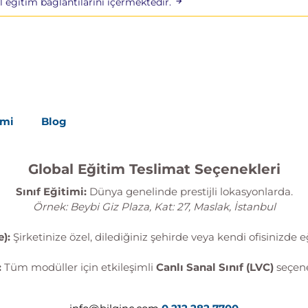
l eğitim bağlantılarını içermektedir.
tabanı – MongoDB ile nasıl çalışacağınızı
 aracılığıyla e-postaların nasıl gönderileceğini
Giriş
Kurulumu
imi
Blog
 Silme
 Bağlama
Global Eğitim Teslimat Seçenekleri
Sınıf Eğitimi:
Dünya genelinde prestijli lokasyonlarda.
lamasıyla e-posta gönderme
Örnek: Beybi Giz Plaza, Kat: 27, Maslak, İstanbul
):
Şirketinize özel, dilediğiniz şehirde veya kendi ofisinizde e
urulumu
:
Tüm modüller için etkileşimli
Canlı Sanal Sınıf (LVC)
seçene
lamasıyla E-posta Gönderme