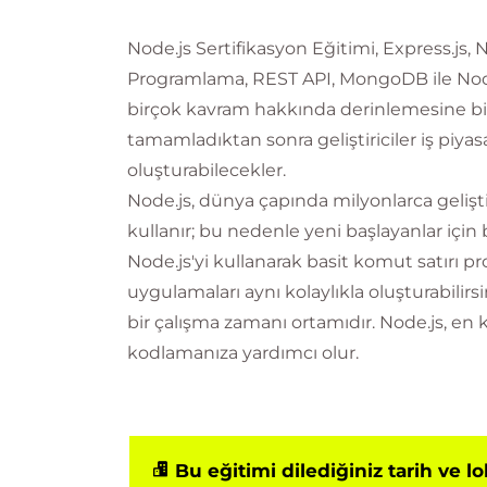
Node.js Sertifikasyon Eğitimi, Express.js,
Programlama, REST API, MongoDB ile Node.
birçok kavram hakkında derinlemesine bil
tamamladıktan sonra geliştiriciler iş piyasa
oluşturabilecekler.
Node.js, dünya çapında milyonlarca geliştiri
kullanır; bu nedenle yeni başlayanlar için
Node.js'yi kullanarak basit komut satırı
uygulamaları aynı kolaylıkla oluşturabilirsi
bir çalışma zamanı ortamıdır. Node.js, en k
kodlamanıza yardımcı olur.
Bu eğitimi dilediğiniz tarih ve l