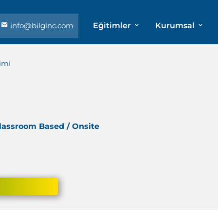
info@bilginc.com
Eğitimler
Kurumsal
imi
Classroom Based / Onsite