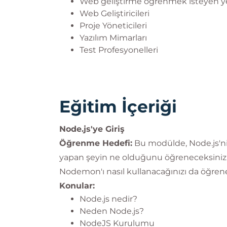
Web geliştirme öğrenmek isteyen ye
Web Geliştiricileri
Proje Yöneticileri
Yazılım Mimarları
Test Profesyonelleri
Eğitim İçeriği
Node.js'ye Giriş
Öğrenme Hedefi:
Bu modülde, Node.js'ni
yapan şeyin ne olduğunu öğreneceksiniz. 
Nodemon'ı nasıl kullanacağınızı da öğren
Konular:
Node.js nedir?
Neden Node.js?
NodeJS Kurulumu