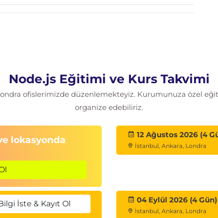
in
mler
 alma
Node.js Eğitimi ve Kurs Takvimi
eb Sunucusu çalıştırın
 Londra ofislerimizde düzenlemekteyiz. Kurumunuza özel eğitim
organize edebiliriz.
ağıtın
12 Ağustos 2026 (4 G
 ve lokasyonda
n, FS modülüyle dosyayı okuyun ve PM2 ve Nginx
İstanbul, Ankara, Londra
Ol
nı, Geri arama kuyruğu ve Olay Döngüsü
04 Eylül 2026 (4 Gün)
js uygulamalarının nasıl geliştirileceğini
Bilgi İste & Kayıt Ol
İstanbul, Ankara, Londra
es ve EJS şablonlarıyla nasıl çalışılacağı hakkında