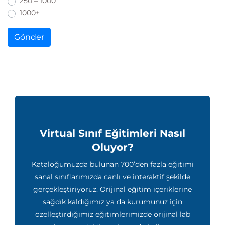
250 – 1000
1000+
Gönder
Virtual Sınıf Eğitimleri Nasıl
Oluyor?
Kataloğumuzda bulunan 700’den fazla eğitimi
sanal sınıflarımızda canlı ve interaktif şekilde
gerçekleştiriyoruz. Orijinal eğitim içeriklerine
sağdık kaldığımız ya da kurumunuz için
özelleştirdiğimiz eğitimlerimizde orijinal lab