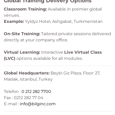
Global Training Delivery Options
Classroom Training:
Available in premier global
venues.
Example:
Yyldyz Hotel, Ashgabat, Turkmenistan
On-Site Training:
Tailored private sessions delivered
directly at your company office.
Virtual Learning:
Interactive
Live Virtual Class
(LVC)
options available for all modules.
Global Headquarters:
Beybi Giz Plaza, Floor: 27,
Maslak, Istanbul, Turkey
Telefon :
0 212 282 7700
Fax : 0212 282 77 04
E-mail :
info@bilginc.com