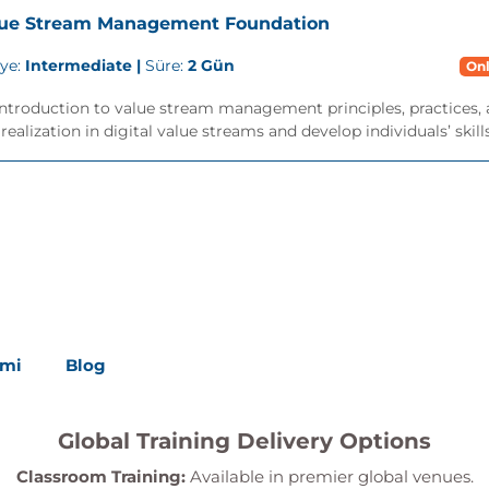
lue Stream Management Foundation
iye:
Intermediate |
Süre:
2 Gün
Onl
ntroduction to value stream management principles, practices, 
realization in digital value streams and develop individuals’ skills.
imi
Blog
Global Training Delivery Options
Classroom Training:
Available in premier global venues.