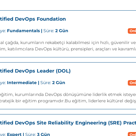
tified DevOps Foundation
iye:
Fundamentals |
Süre:
2 Gün
Onl
tal çağda, kurumların rekabetçi kalabilmesi için hızlı, güvenilir v
im, katılımcılara DevOps kültürü, prensipleri, araçları ve kavramla
tified DevOps Leader (DOL)
iye:
Intermediate |
Süre:
2 Gün
Onl
eğitim, kurumlarında DevOps dönüşümüne liderlik etmek isteyen 
tratejik bir eğitim programıdır.Bu eğitim, liderlere kültürel değiş
tified DevOps Site Reliability Engineering (SRE) Pract
iye:
Expert |
Süre:
3 Gün
Onl