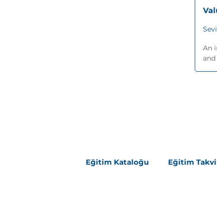
Va
Sev
An i
and 
Eğitim Kataloğu
Eğitim Takv