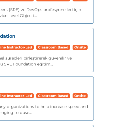
neers (SRE) ve DevOps profesyonelleri için
ice Level Objecti...
ndation
ine Instructor-Led
Classroom Based
Onsite
l süreçleri birleştirerek güvenilir ve
Bu SRE Foundation eğitim...
ine Instructor-Led
Classroom Based
Onsite
ny organizations to help increase speed and
nging to obse...