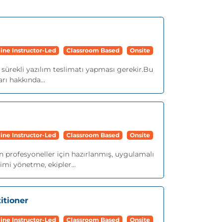
ine Instructor-Led
Classroom Based
Onsite
e sürekli yazılım teslimatı yapması gerekir.Bu
rı hakkında...
ine Instructor-Led
Classroom Based
Onsite
profesyoneller için hazırlanmış, uygulamalı
imi yönetme, ekipler...
itioner
ine Instructor-Led
Classroom Based
Onsite