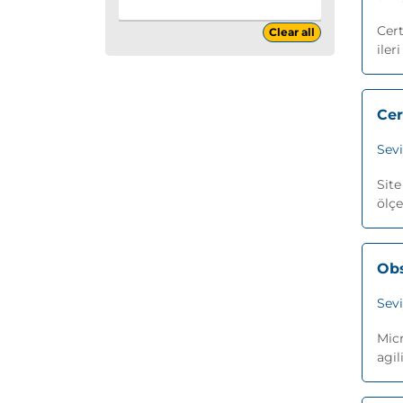
Cert
Clear all
iler
Cer
Sev
Site
ölçe
Obs
Sev
Micr
agil