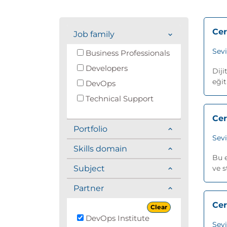
Cer
Job family
Sev
Business Professionals
Developers
Diji
eğit
DevOps
Technical Support
Cer
Portfolio
Sev
Skills domain
Bu 
Subject
ve s
Partner
Cer
Clear
DevOps Institute
Sev