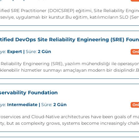
ified SRE Practitioner (DOICSREP) eğitimi, Site Reliability Engi
i seviye, uygulamalı bir kurstur.Bu eğitim, katılımcıların SLO (Serv
tified DevOps Site Reliability Engineering (SRE) Fou
iye:
Expert |
Süre:
2 Gün
Onl
 Reliability Engineering (SRE), yazılım mühendisliği ile operasyone
klenebilir hizmetler sunmayı amaçlayan modern bir disiplindir.
ervability Foundation
iye:
Intermediate |
Süre:
2 Gün
Onl
oservices and Cloud-Native architectures have been goals of ma
ity, but as complexity grows, systems become increasingly challe