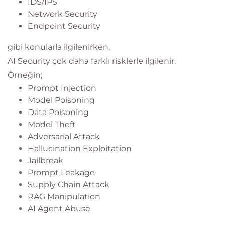
IDS/IPS
Network Security
Endpoint Security
gibi konularla ilgilenirken,
AI Security çok daha farklı risklerle ilgilenir.
Örneğin;
Prompt Injection
Model Poisoning
Data Poisoning
Model Theft
Adversarial Attack
Hallucination Exploitation
Jailbreak
Prompt Leakage
Supply Chain Attack
RAG Manipulation
AI Agent Abuse