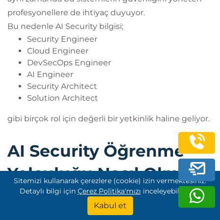
profesyonellere de ihtiyaç duyuyor.
Bu nedenle AI Security bilgisi;
Security Engineer
Cloud Engineer
DevSecOps Engineer
AI Engineer
Security Architect
Solution Architect
gibi birçok rol için değerli bir yetkinlik haline geliyor.
AI Security Öğrenme
Yolculuğu Nasıl Olmalı?
Sitemizi kullanarak çerezlere (cookie) izin vermektesiniz.
Detaylı bilgi için
Çerez Politika'mızı
inceleyebilirsiniz.
AI Security oldukça geniş bir alan. Tek bir eğitimle
Kabul et
tüm konulara hâkim olmak mümkün olmasa da