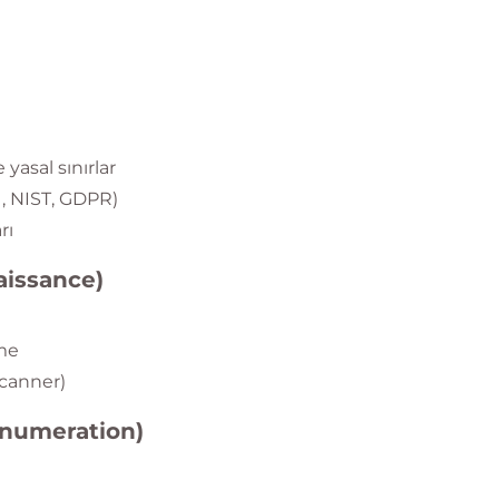
yasal sınırlar
1, NIST, GDPR)
rı
aissance)
me
Scanner)
Enumeration)