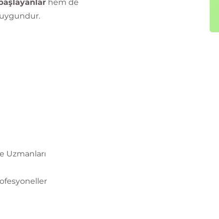
 başlayanlar
hem de
 uygundur.
ını taşır.
 Yetkili Eğitim Ortağı (Accredited Training
il onaylı siber güvenlik eğitimlerini ve
me Uzmanları
ofesyoneller