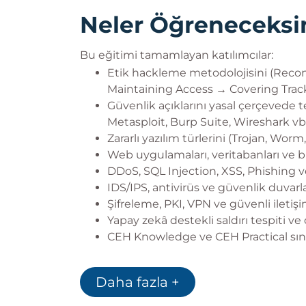
Neler Öğreneceksi
Bu eğitimi tamamlayan katılımcılar:
Etik hackleme metodolojisini (Rec
Maintaining Access → Covering Tracks
Güvenlik açıklarını yasal çerçevede t
Metasploit, Burp Suite, Wireshark vb.)
Zararlı yazılım türlerini (Trojan, Wor
Web uygulamaları, veritabanları ve bul
DDoS, SQL Injection, XSS, Phishing ve
IDS/IPS, antivirüs ve güvenlik duvarla
Şifreleme, PKI, VPN ve güvenli iletişi
Yapay zekâ destekli saldırı tespiti ve 
CEH Knowledge ve CEH Practical sınav
Daha fazla +