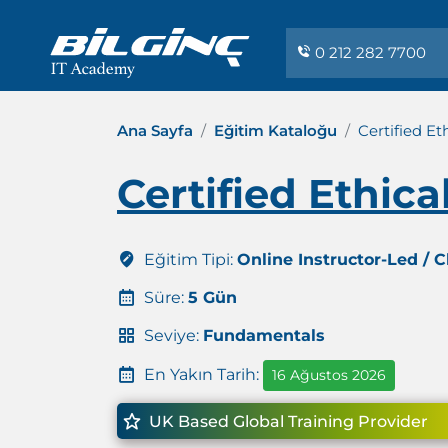
0 212 282 7700
Ana Sayfa
Eğitim Kataloğu
Certified Et
Certified Ethica
Eğitim Tipi:
Online Instructor-Led / 
Süre:
5 Gün
Seviye:
Fundamentals
En Yakın Tarih:
16 Ağustos 2026
UK Based Global Training Provider