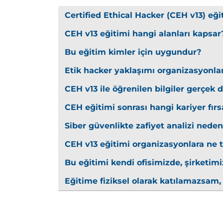
Savunma stratejileri
Certified Ethical Hacker (CEH v13) eği
Hizmet Engelleme (DoS/DDoS) S
CEH v13 eğitimi hangi alanları kapsar
SYN flood, UDP flood, Smurf, HTTP F
Bu eğitim kimler için uygundur?
DDoS karşı önlemleri
Etik hacker yaklaşımı organizasyonlar
Oturum Ele Geçirme ve IDS Kaç
CEH v13 ile öğrenilen bilgiler gerçek
Session hijacking
CEH eğitimi sonrası hangi kariyer fırs
Man-in-the-Middle (MITM) saldırıları
Siber güvenlikte zafiyet analizi neden 
IDS/IPS atlatma teknikleri
CEH v13 eğitimi organizasyonlara ne t
Web Uygulama ve Veritabanı G
Bu eğitimi kendi ofisimizde, şirketimi
OWASP Top 10 zafiyetleri
Eğitime fiziksel olarak katılamazsam,
SQL Injection, Command Injection, 
Web sunucusu güvenliği
Kablosuz, Mobil ve IoT Güvenliğ