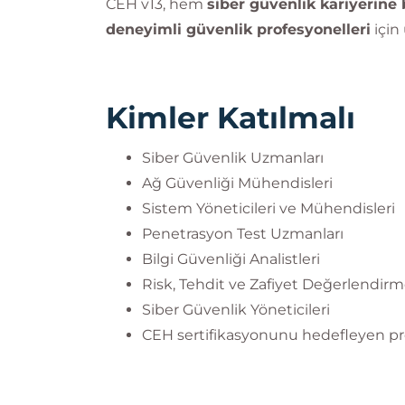
CEH v13, hem
siber güvenlik kariyerine
Sistemleri analiz eder,
Savunma stratejileri geliştirir,
deneyimli güvenlik profesyonelleri
için
Ve global geçerliliğe sahip CEH unvan
Kimler Katılmalı
Bilginç IT Academy
,
EC-Council’in Resmî
Partner)
olarak, dünya genelinde EC-Counc
Siber Güvenlik Uzmanları
sertifikasyon programlarını sunmaktadır.
Ağ Güvenliği Mühendisleri
Sistem Yöneticileri ve Mühendisleri
Penetrasyon Test Uzmanları
Bilgi Güvenliği Analistleri
Risk, Tehdit ve Zafiyet Değerlendir
Siber Güvenlik Yöneticileri
CEH sertifikasyonunu hedefleyen pr