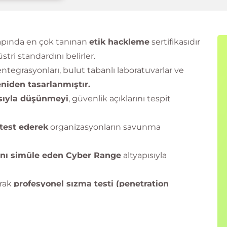
apında en çok tanınan
etik hackleme
sertifikasıdır
tri standardını belirler.
tegrasyonları, bulut tabanlı laboratuvarlar ve
iden tasarlanmıştır.
ısıyla düşünmeyi
, güvenlik açıklarını tespit
 test ederek
organizasyonların savunma
rını simüle eden Cyber Range
altyapısıyla
arak
profesyonel sızma testi (penetration