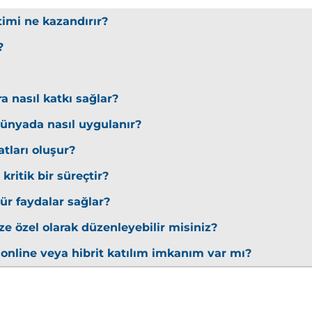
timi ne kazandırır?
aldırıları
?
lood
a nasıl katkı sağlar?
ışı
 dünyada nasıl uygulanır?
atları oluşur?
kritik bir süreçtir?
ür faydalar sağlar?
üvenliği
ze özel olarak düzenleyebilir misiniz?
 online veya hibrit katılım imkanım var mı?
CSRF
i