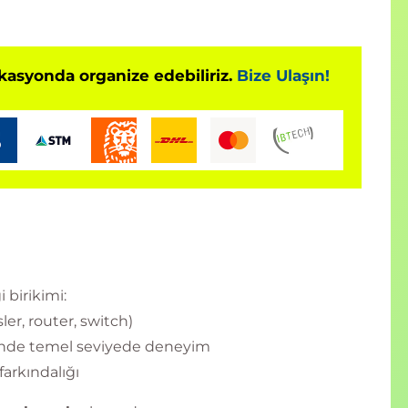
in ötesine geçer:
apay zekâ ile güçlendirilmiş analiz ve saldırı
okasyonda organize edebiliriz.
Bize Ulaşın!
Azure, GCP ortamlarında pratik güvenlik testleri
lı sistemlerde savunma ve istismar uygulamaları
mware, APT, Zero-Day, Fileless Malware
edge + Practical sınavları (toplam 10 saat)
 hacker’ların, sızma testi uzmanlarının ve siber
 birikimi:
 kanıtladığı
endüstri lideri sertifikasyon
sler, router, switch)
inde temel seviyede deneyim
yi değil uygulamayı
da ustalaşır:
farkındalığı