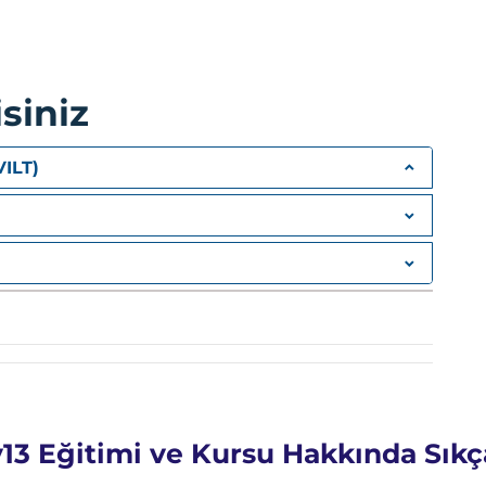
ing)
siniz
ikleri
n)
VILT)
are Threats)
ı (Phishing)
v13 Eğitimi ve Kursu Hakkında Sıkç