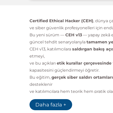
Certified Ethical Hacker (CEH)
, dünya ç
ve siber güvenlik profesyonelleri için endüs
Bu yeni sürüm —
CEH v13
— yapay zekâ en
güncel tehdit senaryolarıyla
tamamen yen
CEH v13, katılımcılara
saldırgan bakış aç
etmeyi,
ve bu açıkları
etik kurallar çerçevesinde
kapasitesini güçlendirmeyi öğretir.
Bu eğitim,
gerçek siber saldırı ortamla
desteklenir
ve katılımcılara hem teorik hem pratik ol
testing)
becerisi kazandırır.
Daha fazla +