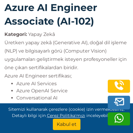
Azure AI Engineer
Associate (AI-102)
Kategori:
Yapay Zekâ
Üretken yapay zekâ (Generative AI), doğal dil işleme
(NLP) ve bilgisayarlı görü (Computer Vision)
uygulamaları geliştirmek isteyen profesyoneller için
öne çıkan sertifikalardan biridir.
Azure AI Engineer sertifikası;
Azure AI Services
Azure OpenAI Service
Conversational AI
Computer Vision
Sitemizi kullanarak çerezlere (cookie) izin vermektesiniz.
Natural Language Processing
Detaylı bilgi için
Çerez Politika'mızı
inceleyebilirsiniz.
Kabul et
alanlarını kapsar.