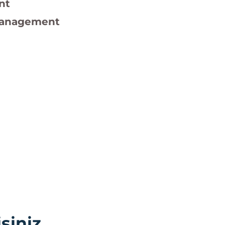
nt
 Management
siniz