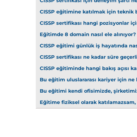
4. Communication and Network
CISSP sertifikası için deneyim şartı n
Network Security
CISSP eğitimine katılmak için teknik b
Ağ mimarisi tasarımı
CISSP sertifikası hangi pozisyonlar iç
OSI Modeli
Eğitimde 8 domain nasıl ele alınıyor?
Güvenli iletişim protokolleri
Ağ cihazları güvenliği
CISSP eğitimi günlük iş hayatında nas
Kablosuz ağ güvenliği
CISSP sertifikası ne kadar süre geçerl
Uzaktan erişim güvenliği
SDN ve sanallaştırma güvenliği
CISSP eğitiminde hangi bakış açısı kaz
Öğrenilecek Konular
Bu eğitim uluslararası kariyer için ne
Güvenli ağ tasarımı
Bu eğitimi kendi ofisimizde, şirketimi
Ağ tehditleri ve savunma yöntemler
Eğitime fiziksel olarak katılamazsam,
Modern ağ güvenliği teknolojileri
5. Identity and Access Manage
IAM ve Access Control