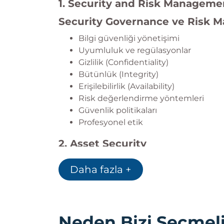
1. Security and Risk Manageme
Security Governance ve Risk
Bilgi güvenliği yönetişimi
Uyumluluk ve regülasyonlar
Gizlilik (Confidentiality)
Bütünlük (Integrity)
Erişilebilirlik (Availability)
Risk değerlendirme yöntemleri
Güvenlik politikaları
Profesyonel etik
2. Asset Security
Bilgi Varlıkları ve Veri Güvenliği
Daha fazla +
Veri sınıflandırma
Veri sahipliği
Veri yaşam döngüsü yönetimi
Veri koruma yöntemleri
Neden Bizi Seçmeli