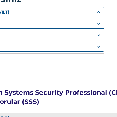
VILT)
ngineering
si
n Systems Security Professional (C
orular (SSS)
rme