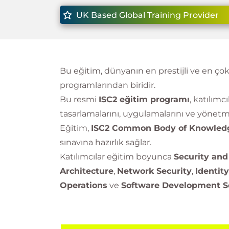
UK Based Global Training Provider
Bu eğitim, dünyanın en prestijli ve en ço
programlarından biridir.
Bu resmi
ISC2 eğitim programı
, katılımc
tasarlamalarını, uygulamalarını ve yönetmel
Eğitim,
ISC2 Common Body of Knowled
sınavına hazırlık sağlar.
Katılımcılar eğitim boyunca
Security an
Architecture
,
Network Security
,
Identit
Operations
ve
Software Development S