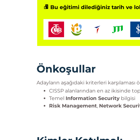
Bu eğitimi dilediğiniz tarih ve l
Önkoşullar
Adayların aşağıdaki kriterleri karşılaması ön
CISSP alanlarından en az ikisinde t
Temel
Information Security
bilgisi
Risk Management
,
Network Securi