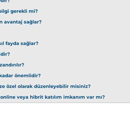
 Security
edir?
ilgi gerekli mi?
in avantaj sağlar?
ıl fayda sağlar?
idir?
andırılır?
 kadar önemlidir?
ze özel olarak düzenleyebilir misiniz?
i
 online veya hibrit katılım imkanım var mı?
ment (IAM)