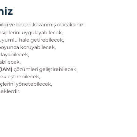
niz
lgi ve beceri kazanmış olacaksınız:
siplerini uygulayabilecek,
le uyumlu hale getirebilecek,
boyunca koruyabilecek,
rlayabilecek,
abilecek,
(IAM)
çözümleri geliştirebilecek,
ekleştirebilecek,
eçlerini yönetebilecek,
ceklerdir.