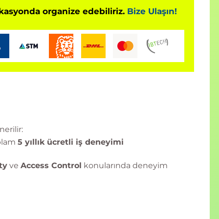
okasyonda organize edebiliriz.
Bize Ulaşın!
erilir:
oplam
5 yıllık ücretli iş deneyimi
ty
ve
Access Control
konularında deneyim