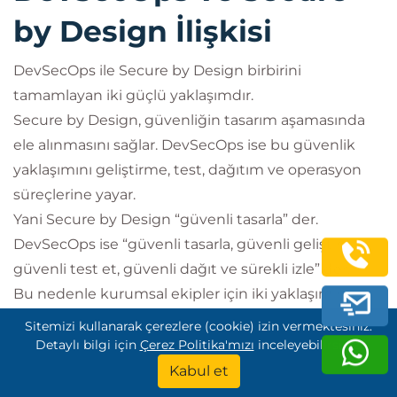
by Design İlişkisi
DevSecOps ile Secure by Design birbirini
tamamlayan iki güçlü yaklaşımdır.
Secure by Design, güvenliğin tasarım aşamasında
ele alınmasını sağlar. DevSecOps ise bu güvenlik
yaklaşımını geliştirme, test, dağıtım ve operasyon
süreçlerine yayar.
Yani Secure by Design “güvenli tasarla” der.
DevSecOps ise “güvenli tasarla, güvenli geliştir,
güvenli test et, güvenli dağıt ve sürekli izle” der.
Bu nedenle kurumsal ekipler için iki yaklaşımın
birlikte ele alınması çok değerlidir. Özellikle kritik
Sitemizi kullanarak çerezlere (cookie) izin vermektesiniz.
sistemler, regülasyona tabi uygulamalar, finansal
Detaylı bilgi için
Çerez Politika'mızı
inceleyebilirsiniz.
servisler ve yüksek veri hassasiyetine sahip
Kabul et
projelerde bu iki disiplin birlikte güçlü bir güvenlik