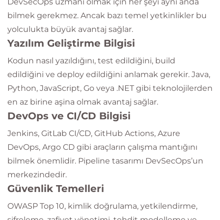
DevSecOps uzmanı olmak için her şeyi aynı anda
bilmek gerekmez. Ancak bazı temel yetkinlikler bu
yolculukta büyük avantaj sağlar.
Yazılım Geliştirme Bilgisi
Kodun nasıl yazıldığını, test edildiğini, build
edildiğini ve deploy edildiğini anlamak gerekir. Java,
Python, JavaScript, Go veya .NET gibi teknolojilerden
en az birine aşina olmak avantaj sağlar.
DevOps ve CI/CD Bilgisi
Jenkins, GitLab CI/CD, GitHub Actions, Azure
DevOps, Argo CD gibi araçların çalışma mantığını
bilmek önemlidir. Pipeline tasarımı DevSecOps’un
merkezindedir.
Güvenlik Temelleri
OWASP Top 10, kimlik doğrulama, yetkilendirme,
şifreleme, zafiyet yönetimi, tehdit modelleme ve