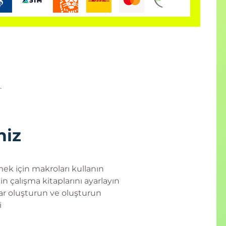
.
niz
mek için makroları kullanın
çin çalışma kitaplarını ayarlayın
'lar oluşturun ve oluşturun
i