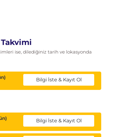
 Takvimi
leri ise, dilediğiniz tarih ve lokasyonda
ün)
Bilgi İste & Kayıt Ol
ün)
Bilgi İste & Kayıt Ol