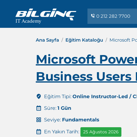
0 212 282 7700
Ana Sayfa
Eğitim Kataloğu
Microsoft P
Microsoft Power
Business Users 
Eğitim Tipi:
Online Instructor-Led / 
Süre:
1 Gün
Seviye:
Fundamentals
En Yakın Tarih:
25 Ağustos 2026