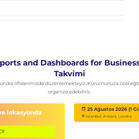
ports and Dashboards for Business
Takvimi
 Londra ofislerimizde düzenlemekteyiz. Kurumunuza özel eğitim
organize edebiliriz.
25 Ağustos 2026 (1 G
 ve lokasyonda
İstanbul, Ankara, Londra
Ol