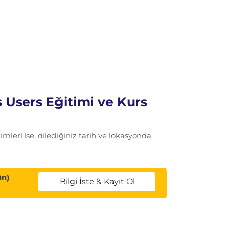
 Users Eğitimi ve Kurs
leri ise, dilediğiniz tarih ve lokasyonda
ün)
Bilgi İste & Kayıt Ol