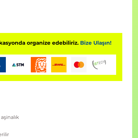
okasyonda organize edebiliriz.
Bize Ulaşın!
 aşinalık
ilir