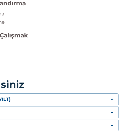
landırma
ma
me
 Çalışmak
mı
ri
siniz
VILT)
 Çalışmak