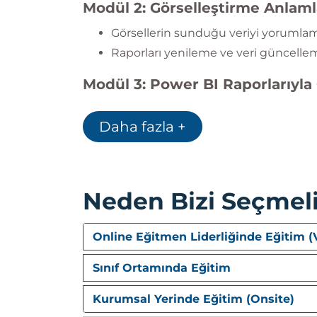
Modül 2: Görselleştirme Anlam
Görsellerin sunduğu veriyi yorumla
Raporları yenileme ve veri güncelle
Modül 3: Power BI Raporlarıyla
Filtreleme, sıralama ve slicer kullanı
Daha fazla +
"Veriyi Gör" ve "Kayıtları Gör" özellikle
Drill-down ve Drill-through işlevleri
Q&A – Doğal dil ile sorgulama
Analiz çizgileri ve hızlı formatlama
Neden Bizi Seçmeli
Artış/Azalışlar için Insight kullanımı
Hesaplama türlerini değiştirme
Online Eğitmen Liderliğinde Eğitim (
Modül 4: Power BI Panoları ile
Sınıf Ortamında Eğitim
Pano nedir, nasıl çalışır?
Kurumsal Yerinde Eğitim (Onsite)
Raporlardan farkı nedir?