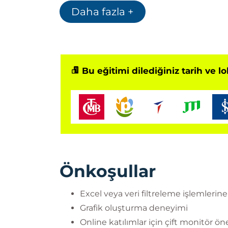
Daha fazla +
Veri okuryazarlığınızı artırır
Bu eğitimi dilediğiniz tarih ve l
Önkoşullar
Excel veya veri filtreleme işlemlerine
Grafik oluşturma deneyimi
Online katılımlar için çift monitör öner