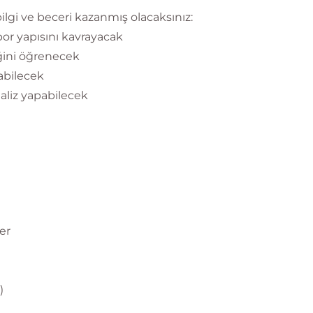
lgi ve beceri kazanmış olacaksınız:
por yapısını kavrayacak
eğini öğrenecek
nabilecek
naliz yapabilecek
er
)