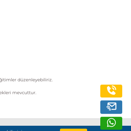
ğitimler düzenleyebiliriz.
kleri mevcuttur.
Bilginç IT Academy Tüm Hakları Saklıdır