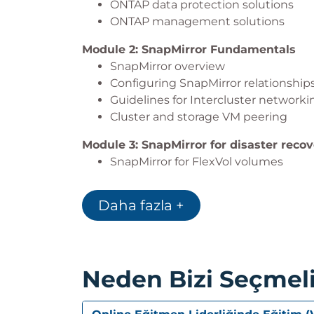
ONTAP data protection solutions
ONTAP management solutions
Module 2: SnapMirror Fundamentals
SnapMirror overview
Configuring SnapMirror relationship
Guidelines for Intercluster networki
Cluster and storage VM peering
Module 3: SnapMirror for disaster reco
SnapMirror for FlexVol volumes
SnapMirror configuration considerat
Using SnapMirror for volumes
Daha fazla +
Interaction between SnapMirror and
S3 SnapMirror
FabricPool
Load-sharing mirrors
Neden Bizi Seçmeli
Addendum: SnapMirror and other dat
Module 4: SnapMirror Synchronous for 