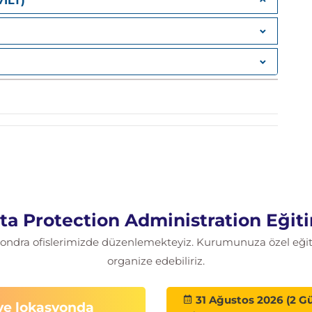
VILT)
s
configuration
ry (SVM DR)
tion
olutions
 Protection Administration Eğiti
 Londra ofislerimizde düzenlemekteyiz. Kurumunuza özel eğitim
organize edebiliriz.
31 Ağustos 2026 (2 G
 ve lokasyonda
volumes