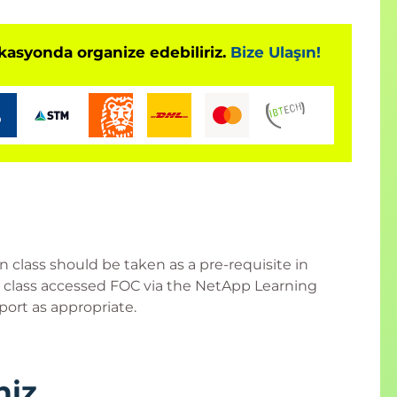
okasyonda organize edebiliriz.
Bize Ulaşın!
 class should be taken as a pre-requisite in
g class accessed FOC via the NetApp Learning
port as appropriate.
niz