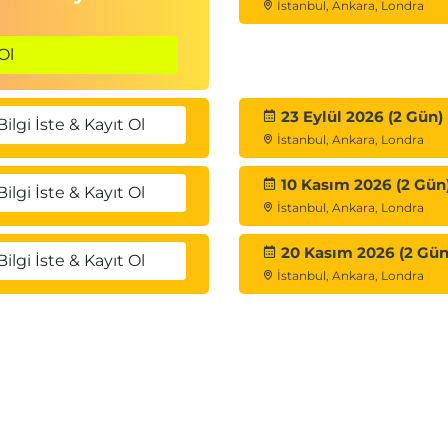
İstanbul, Ankara, Londra
olutions
Ol
23 Eylül 2026 (2 Gün)
Bilgi İste & Kayıt Ol
oduction
İstanbul, Ankara, Londra
iguration
rios
10 Kasım 2026 (2 Gün
Bilgi İste & Kayıt Ol
İstanbul, Ankara, Londra
orage VM peering
20 Kasım 2026 (2 Gün
 FlexVol volumes
Bilgi İste & Kayıt Ol
İstanbul, Ankara, Londra
very
plication
y
lationship
eering for a cascade relationship
s relationship