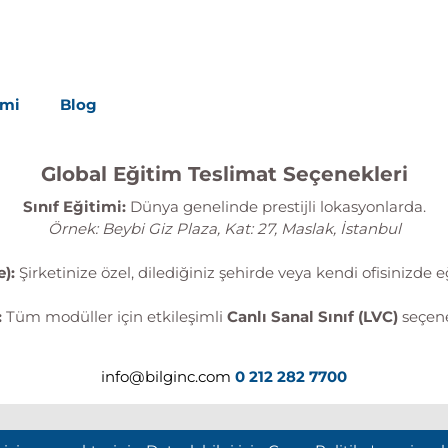
imi
Blog
Global Eğitim Teslimat Seçenekleri
Sınıf Eğitimi:
Dünya genelinde prestijli lokasyonlarda.
Örnek: Beybi Giz Plaza, Kat: 27, Maslak, İstanbul
):
Şirketinize özel, dilediğiniz şehirde veya kendi ofisinizde e
:
Tüm modüller için etkileşimli
Canlı Sanal Sınıf (LVC)
seçene
info@bilginc.com
0 212 282 7700