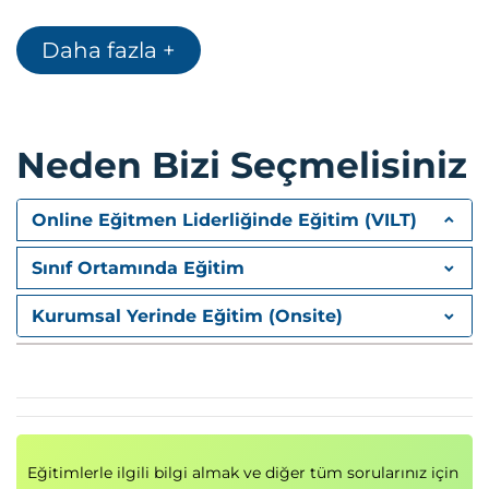
SSH Daemon and SFTP
Daha fazla +
Intrusion Detection Services
Polcy Based Routing
Neden Bizi Seçmelisiniz
Online Eğitmen Liderliğinde Eğitim (VILT)
Sınıf Ortamında Eğitim
Kurumsal Yerinde Eğitim (Onsite)
Eğitimlerle ilgili bilgi almak ve diğer tüm sorularınız için