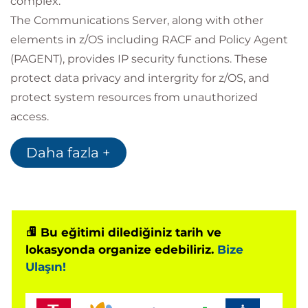
complex.
The Communications Server, along with other
elements in z/OS including RACF and Policy Agent
(PAGENT), provides IP security functions. These
protect data privacy and intergrity for z/OS, and
protect system resources from unauthorized
access.
This is a 'workshop' style course, and attendees will
Daha fazla +
work through extensive hands-on exercises, on
their own z/OS system.
This course is also available 'on demand' (minimum
2 students) for additional public presentations or for
Bu eğitimi dilediğiniz tarih ve
lokasyonda organize edebiliriz.
Bize
one-company, on-site presentations.
Ulaşın!