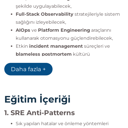
şekilde uygulayabilecek,
Full-Stack Observability
stratejileriyle sistem
sağlığını izleyebilecek,
AIOps
ve
Platform Engineering
araçlarını
kullanarak otomasyonu güçlendirebilecek,
Etkin
incident management
süreçleri ve
blameless postmortem
kültürü
oluşturabilecek,
Daha fazla +
Kaos mühendisliği
teknikleriyle sistem
dayanıklılığını test edebilecek,
SRE ve DevOps
metodolojilerini birleştirerek
güvenilir dijital operasyonlar kurabilecektir.
Eğitim İçeriği
1. SRE Anti-Patterns
Sık yapılan hatalar ve önleme yöntemleri