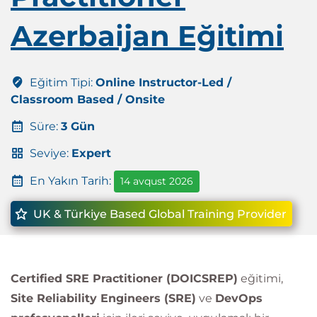
Azerbaijan Eğitimi
Eğitim Tipi:
Online Instructor-Led /
Classroom Based / Onsite
Süre:
3 Gün
Seviye:
Expert
En Yakın Tarih:
14 avqust 2026
UK & Türkiye Based Global Training Provider
Certified SRE Practitioner (DOICSREP)
eğitimi,
Site Reliability Engineers (SRE)
ve
DevOps