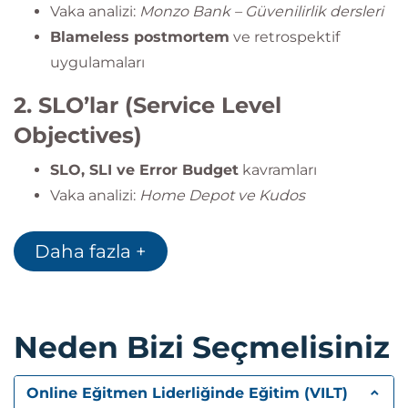
Vaka analizi:
Monzo Bank – Güvenilirlik dersleri
Blameless postmortem
ve retrospektif
uygulamaları
2. SLO’lar (Service Level
Objectives)
SLO, SLI ve Error Budget
kavramları
Vaka analizi:
Home Depot ve Kudos
Engineering
Hizmet kredileri (Service Credit) egzersizi
Daha fazla +
3. Full-Stack Observability
İzleme, loglama ve alarm sistemleri
Neden Bizi Seçmelisiniz
Yanlış pozitifleri azaltma, “alert fatigue”
yönetimi
Online Eğitmen Liderliğinde Eğitim (VILT)
Proaktif gözlemlenebilirlik sistemleri oluşturma