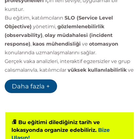
profesyonelleri
için ileri seviye, uygulamalı bir
kurstur.
Bu eğitim, katılımcıların
SLO (Service Level
Objective)
yönetimi,
gözlemlenebilirlik
(observability)
,
olay müdahalesi (incident
response)
,
kaos mühendisliği
ve
otomasyon
konularında uzmanlaşmalarını sağlar.
Gerçek vaka analizleri, interaktif egzersizler ve grup
çalışmalarıyla, katılımcılar
yüksek kullanılabilirlik
ve
hata toleransı yüksek
sistemler inşa etme
Daha fazla +
becerilerini geliştirir.
Bilginç IT Academy
, küresel ölçekte tanınan
sertifikasyon otoritesi
PeopleCert
’ün
yetkili eğitim
ortağı (Accredited Training Organisation – ATO)
Bu eğitimi dilediğiniz tarih ve
lokasyonda organize edebiliriz.
Bize
olarak resmi akreditasyona sahiptir.
Ulaşın!