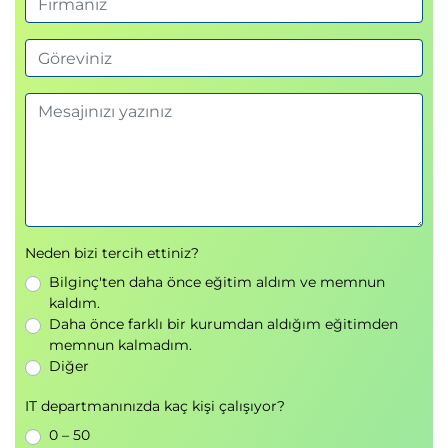
7. SRE ve DevOps Entegrasyonu
SRE’yi DevOps döngüsüne entegre etmek
Hız ve güvenilirlik dengesini kurmak
Sürekli iyileştirme kültürü
Sertifikasyon
Katılımcılar, eğitim sonunda
DevOps Institute
Neden bizi tercih ettiniz?
tarafından akredite edilmiş çevrim içi sınava girerler.
Bilginç'ten daha önce eğitim aldım ve memnun
kaldım.
Daha önce farklı bir kurumdan aldığım eğitimden
memnun kalmadım.
Diğer
IT departmanınızda kaç kişi çalışıyor?
0 – 50