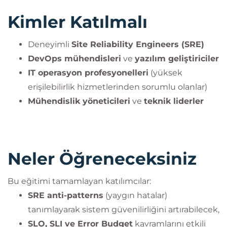
zorunludur.
Kimler Katılmalı
DevOps Institute®, PeopleCert grubunun tescilli
ticari markasıdır. PeopleCert lisansı altında
Deneyimli
Site Reliability Engineers (SRE)
kullanılmıştır. Tüm hakları saklıdır.
DevOps mühendisleri
ve
yazılım geliştiriciler
IT operasyon profesyonelleri
(yüksek
erişilebilirlik hizmetlerinden sorumlu olanlar)
Mühendislik yöneticileri
ve
teknik liderler
Neler Öğreneceksiniz
Bu eğitimi tamamlayan katılımcılar:
SRE anti-patterns
(yaygın hatalar)
tanımlayarak sistem güvenilirliğini artırabilecek,
SLO, SLI ve Error Budget
kavramlarını etkili