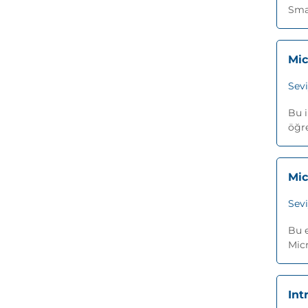
Smar
Mic
Sev
Bu i
öğre
Mic
Sev
Bu e
Micr
Int