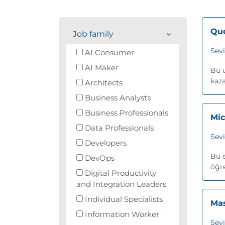
Que
Job family
Sev
AI Consumer
AI Maker
Bu u
kaza
Architects
Business Analysts
Business Professionals
Mic
Data Professionals
Sev
Developers
Bu e
DevOps
öğre
Digital Productivity
and Integration Leaders
Individual Specialists
Mas
Information Worker
Sev