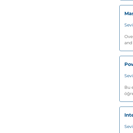
Mas
Sev
Over
and 
Pow
Sev
Bu e
öğre
Int
Sev