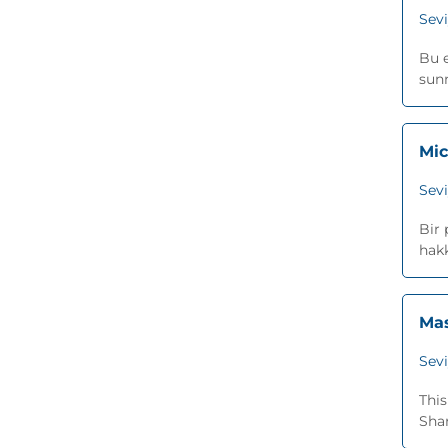
Sev
Bu e
sunm
Mic
Sev
Bir 
hakk
Mas
Sev
This
Shar