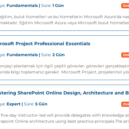
iye:
Fundamentals |
Süre:
1 Gün
Onl
ğitim, bulut hizmetleri ve bu hizmetlerin Microsoft Azure’da nas
aktadır. Eğitim Microsoft Azure veya Microsoft bulut hizmetleri ile
rosoft Project Professional Essentials
iye:
Fundamentals |
Süre:
2 Gün
Onl
projeyi planlamak için ilgili çeşitli görevler, görevleri gerçekle
ında bilgi toplamanız gerekir. Microsoft Project, projelerinizi yö
tering SharePoint Online Design, Architecture and B
iye:
Expert |
Süre:
5 Gün
Onl
 five-day instructor-led will provide delegates with knowledge a
epoint Online architecture using best practice principals.The prim