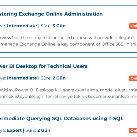
tering Exchange Online Administration
iye:
Intermediate |
Süre:
3 Gün
Onl
viewThis three-day instructor-led course will provide delegates
manage Exchange Online, a key component of Office 365. In this 
er BI Desktop for Technical Users
iye:
Intermediate |
Süre:
2 Gün
Onl
ğitim, Power BI Desktop kullanarak veri alma, model oluşturma v
nmek isteyenler için temel seviye teknik beceriler sunar.Katılımc
ermediate Querying SQL Databases using T-SQL
iye:
Expert |
Süre:
2 Gün
Onl