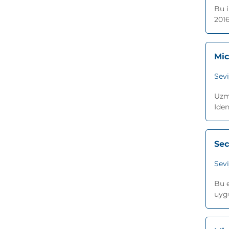
Bu i
2016
Mic
Sev
Uzma
Iden
Sec
Sev
Bu e
uygu