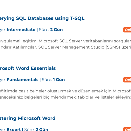
rying SQL Databases using T-SQL
iye:
Intermediate |
Süre:
2 Gün
Onl
ygulamalı eğitim, Microsoft SQL Server veritabanlarını sorgula
ndırır.Katılımcılar, SQL Server Management Studio (SSMS) üzeri
rosoft Word Essentials
iye:
Fundamentals |
Süre:
1 Gün
Onl
ğitimde basit belgeler oluşturmak ve düzenlemek için Microsoft
neceksiniz; belgeleri biçimlendirmek; tablolar ve listeler ekleyin
tering Microsoft Word
iye:
Expert |
Süre:
2 Gün
Onl