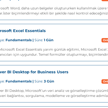
osoft Word, daha uzun belgeler oluştururken kullanılmak üzere ta
r.İster biçimlendirmeyi etkili bir şekilde nasıl kontrol edeceğinizi,
rosoft Excel Essentials
iye:
Fundamentals |
Süre:
1 Gün
Onl
icrosoft Excel Essentials yarım günlük eğitimi, Microsoft Excel
anıcıları için uygundur. Temel formüller oluşturmayı, biçimlendi
er BI Desktop for Business Users
iye:
Fundamentals |
Süre:
3 Gün
Onl
r BI Desktop, Microsoft’un veri analiz ve görselleştirme çözümler
 veri bağlantısı, sorgulama, modelleme ve görselleştirme adımla