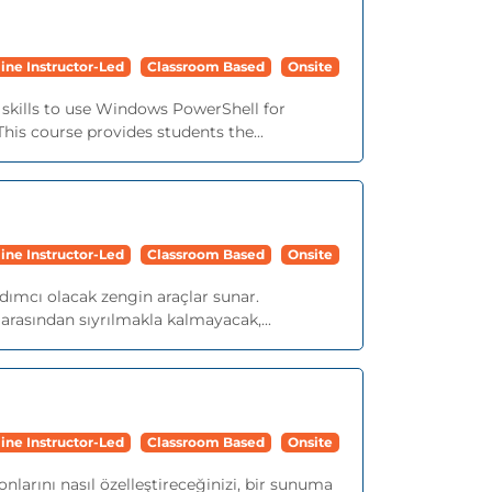
ine Instructor-Led
Classroom Based
Onsite
skills to use Windows PowerShell for
is course provides students the...
ine Instructor-Led
Classroom Based
Onsite
ımcı olacak zengin araçlar sunar.
arasından sıyrılmakla kalmayacak,...
ine Instructor-Led
Classroom Based
Onsite
nlarını nasıl özelleştireceğinizi, bir sunuma