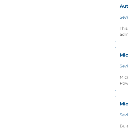
Aut
Sev
Thi
admi
Mic
Sev
Mic
Powe
Mic
Sev
Bu e