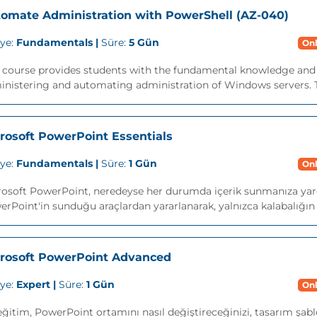
omate Administration with PowerShell (AZ-040)
iye:
Fundamentals |
Süre:
5 Gün
Onl
s course provides students with the fundamental knowledge and 
nistering and automating administration of Windows servers. Th
rosoft PowerPoint Essentials
iye:
Fundamentals |
Süre:
1 Gün
Onl
rosoft PowerPoint, neredeyse her durumda içerik sunmanıza yard
rPoint'in sunduğu araçlardan yararlanarak, yalnızca kalabalığın 
rosoft PowerPoint Advanced
iye:
Expert |
Süre:
1 Gün
Onl
ğitim, PowerPoint ortamını nasıl değiştireceğinizi, tasarım şablo