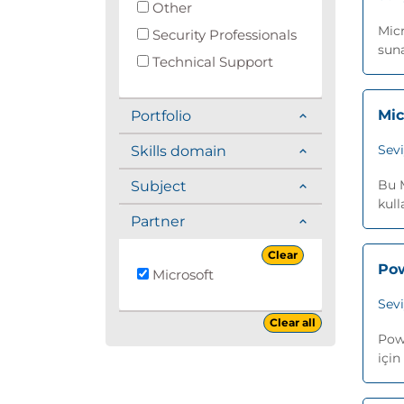
Other
Micr
Security Professionals
suna
Technical Support
Mic
Portfolio
Sev
Skills domain
Bu M
Subject
kull
Partner
Clear
Pow
Microsoft
Sev
Clear all
Powe
için