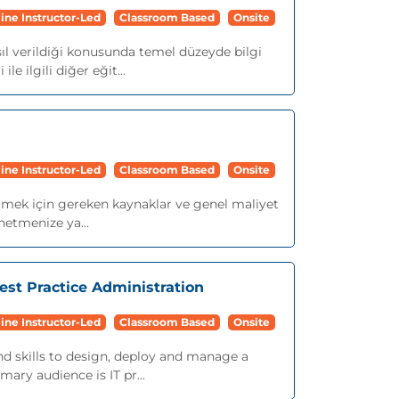
ine Instructor-Led
Classroom Based
Onsite
ıl verildiği konusunda temel düzeyde bilgi
 ilgili diğer eğit...
ine Instructor-Led
Classroom Based
Onsite
ştirmek için gereken kaynaklar ve genel maliyet
netmenize ya...
est Practice Administration
ine Instructor-Led
Classroom Based
Onsite
nd skills to design, deploy and manage a
ary audience is IT pr...