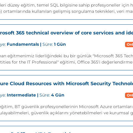
leri düzey eğitim, temel SQL bilgisine sahip profesyoneller için 
) ortamlarında kullanılan gelişmiş sorgulama teknikleri, veri ma
rosoft 365 technical overview of core services and ide
iye:
Fundamentals |
Süre:
1 Gün
Onl
n eğitmenimiz liderliğindeki bu bir günlük "Microsoft 365 Tech
tities for the IT Professional" eğitimi, Office 365'i değerlendirme
ure Cloud Resources with Microsoft Security Technol
iye:
Intermediate |
Süre:
4 Gün
Onl
ğitim, BT güvenlik profesyonellerinin Microsoft Azure ortamları
layabilmeleri, güvenlik açıklarını yönetebilmeleri ve kurumsal g