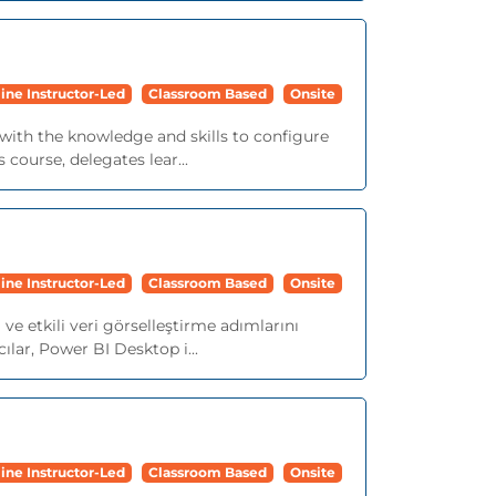
ine Instructor-Led
Classroom Based
Onsite
 with the knowledge and skills to configure
course, delegates lear...
ine Instructor-Led
Classroom Based
Onsite
e etkili veri görselleştirme adımlarını
ılar, Power BI Desktop i...
ine Instructor-Led
Classroom Based
Onsite