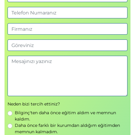
Role Definitions
Yetki yönetimi
Güvenlik politikaları
Kazanımlar
Erişim kontrolü
Güvenli kaynak yönetimi
Yetki delegasyonu
5. Azure Resource Manager (ARM)
Azure Resource Manager
Resource Groups
Resource Organization
Neden bizi tercih ettiniz?
Resource Locks
Resource Limits
Bilginç'ten daha önce eğitim aldım ve memnun
Resource Lifecycle Management
kaldım.
Daha önce farklı bir kurumdan aldığım eğitimden
ARM Templates ve Bicep
memnun kalmadım.