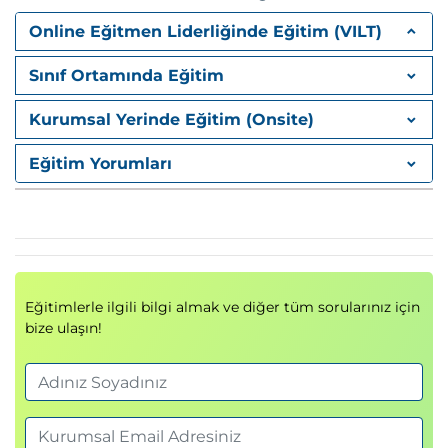
Azure abonelikleri
Online Eğitmen Liderliğinde Eğitim (VILT)
Azure Regions
Sınıf Ortamında Eğitim
Cost Management
Resource Tagging
Kurumsal Yerinde Eğitim (Onsite)
Azure Governance
Eğitim Yorumları
Azure Policy
Policy oluşturma
Compliance yönetimi
Initiative Definitions
Management Groups
Eğitimlerle ilgili bilgi almak ve diğer tüm sorularınız için
4. Azure RBAC ve Güvenlik
bize ulaşın!
Azure Role-Based Access Control
(RBAC)
Azure RBAC
Role Assignments