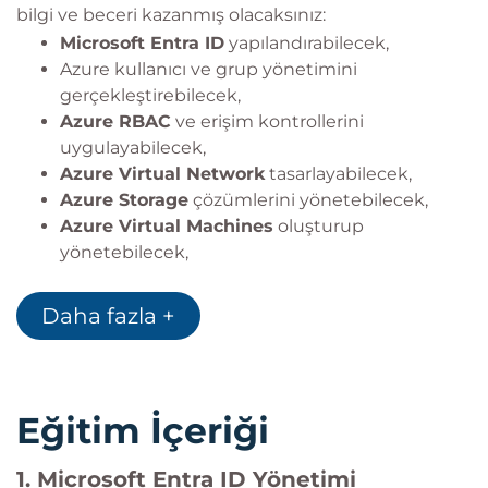
bilgi ve beceri kazanmış olacaksınız:
Microsoft Entra ID
yapılandırabilecek,
Azure kullanıcı ve grup yönetimini
gerçekleştirebilecek,
Azure RBAC
ve erişim kontrollerini
uygulayabilecek,
Azure Virtual Network
tasarlayabilecek,
Azure Storage
çözümlerini yönetebilecek,
Azure Virtual Machines
oluşturup
yönetebilecek,
Azure App Services
yapılandırabilecek,
Azure Backup
ve felaket kurtarma süreçlerini
Daha fazla +
yönetebilecek,
Azure Monitor
ve Log Analytics kullanarak
sistemleri izleyebilecektir.
Eğitim İçeriği
1. Microsoft Entra ID Yönetimi