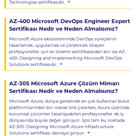
Technologies sertifikasıdır.
Business Continuity
VM Restore Operations
AZ-400 Microsoft DevOps Engineer Expert
12. Azure Monitoring ve Log Analytics
Sertifikası Nedir ve Neden Almalısınız?
Azure Monitor
Microsoft Azure ekosisteminde DevOps süreçlerini
tasarlamak, uygulamak ve yönetmek isteyen
Metrics
profesyoneller için en önemli sertifikalardan biri ise AZ-
Logs
400: Designing and Implementing Microsoft DevOps
Activity Log
Solutions sertifikasıdır.
Monitoring Strategies
Azure Alerts
AZ-305 Microsoft Azure Çözüm Mimarı
Sertifikası Nedir ve Neden Almalısınız?
Alert Rules
Action Groups
Microsoft Azure, dünya genelinde en çok kullanılan bulut
Notification Management
platformlarından biri olarak öne çıkarken, Azure üzerinde
kurumsal çözümler tasarlayabilen profesyoneller de iş
Log Analytics
dünyasında büyük değer görüyor. İşte tam bu noktada
AZ-305: Designing Microsoft Azure Infrastructure
Log Analytics Workspace
Solutions sertifikası devreye giriyor.