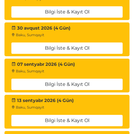
Internal Load Balancer
Public Load Balancer
Bilgi İste & Kayıt Ol
Backend Pools
Health Probes
30 avqust 2026 (4 Gün)
Load Balancing Rules
Baku, Sumqayit
Azure Application Gateway
Bilgi İste & Kayıt Ol
Application Gateway
Routing Rules
07 sentyabr 2026 (4 Gün)
Listeners
Baku, Sumqayit
Health Monitoring
Bilgi İste & Kayıt Ol
8. Azure Storage Yönetimi
Azure Storage Administration
13 sentyabr 2026 (4 Gün)
Baku, Sumqayit
Storage Accounts
Storage Replication
Bilgi İste & Kayıt Ol
Secure Storage Access