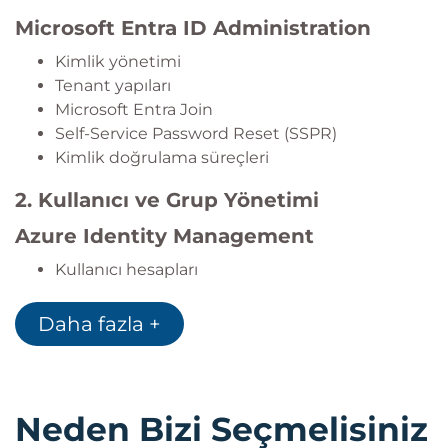
Microsoft Entra ID Administration
Kimlik yönetimi
Tenant yapıları
Microsoft Entra Join
Self-Service Password Reset (SSPR)
Kimlik doğrulama süreçleri
2. Kullanıcı ve Grup Yönetimi
Azure Identity Management
Kullanıcı hesapları
Grup yönetimi
Bulk User Import
Daha fazla +
Administrative Units
Yetkilendirme süreçleri
3. Azure Subscription ve Governance
Neden Bizi Seçmelisiniz
Azure Subscription Management