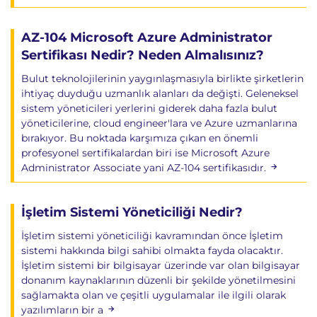
Kusto Query Language (KQL)
Query Development
Operational Insights
AZ-104 Microsoft Azure Administrator
Sertifikası Nedir? Neden Almalısınız?
Azure Network Watcher
Bulut teknolojilerinin yaygınlaşmasıyla birlikte şirketlerin
Network Diagnostics
ihtiyaç duyduğu uzmanlık alanları da değişti. Geleneksel
IP Flow Verify
sistem yöneticileri yerlerini giderek daha fazla bulut
Next Hop Analysis
yöneticilerine, cloud engineer'lara ve Azure uzmanlarına
bırakıyor. Bu noktada karşımıza çıkan en önemli
Network Topology Visualization
profesyonel sertifikalardan biri ise Microsoft Azure
Administrator Associate yani AZ-104 sertifikasıdır.
Sertifikasyon Hazırlığı
İşletim Sistemi Yöneticiliği Nedir?
Bu eğitim,
Microsoft Certified Azure
Administrator Associate (AZ-104)
sınavına hazırlık
İşletim sistemi yöneticiliği kavramından önce İşletim
sistemi hakkında bilgi sahibi olmakta fayda olacaktır.
amacıyla tasarlanmıştır.
İşletim sistemi bir bilgisayar üzerinde var olan bilgisayar
Katılımcılar Azure yönetimi, güvenlik, ağ, depolama
donanım kaynaklarının düzenli bir şekilde yönetilmesini
ve izleme alanlarında profesyonel seviyede bilgi ve
sağlamakta olan ve çeşitli uygulamalar ile ilgili olarak
yazılımların bir a
beceri kazanırlar.