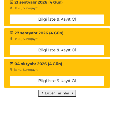
21 sentyabr 2026 (4 Gün)
Azure Blob Storage
Baku, Sumqayit
Blob Containers
Lifecycle Management
Bilgi İste & Kayıt Ol
Object Replication
Access Tiers
27 sentyabr 2026 (4 Gün)
Baku, Sumqayit
Azure Storage Security
Shared Access Signature (SAS)
Bilgi İste & Kayıt Ol
Encryption
Customer Managed Keys
04 oktyabr 2026 (4 Gün)
Security Best Practices
Baku, Sumqayit
Azure Files
Bilgi İste & Kayıt Ol
Azure File Shares
Azure File Sync
Diğer Tarihler
Snapshot Management
9. Azure Virtual Machines