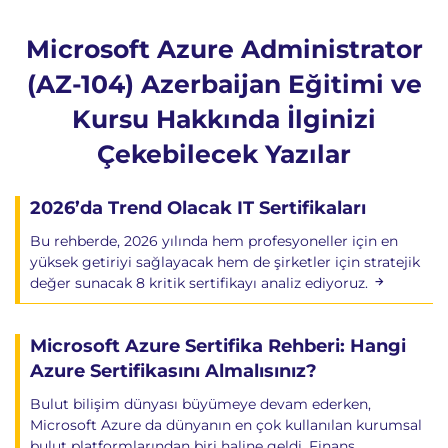
Azure Virtual Machines Administration
Microsoft Azure Administrator
VM Deployment
VM Sizing
(AZ-104) Azerbaijan Eğitimi ve
VM Storage
Kursu Hakkında İlginizi
Secure Access
Çekebilecek Yazılar
Availability Sets
Availability Zones
2026’da Trend Olacak IT Sertifikaları
Scalability
Bu rehberde, 2026 yılında hem profesyoneller için en
Virtual Machine Scale Sets
yüksek getiriyi sağlayacak hem de şirketler için stratejik
Autoscaling
değer sunacak 8 kritik sertifikayı analiz ediyoruz.
High Availability
10. Azure App Services ve Containers
Microsoft Azure Sertifika Rehberi: Hangi
Azure Sertifikasını Almalısınız?
Azure App Service
Bulut bilişim dünyası büyümeye devam ederken,
Web App Deployment
Microsoft Azure da dünyanın en çok kullanılan kurumsal
Deployment Slots
bulut platformlarından biri haline geldi. Finans