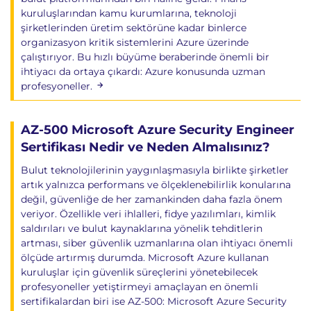
Custom Domains
kuruluşlarından kamu kurumlarına, teknoloji
Application Insights
şirketlerinden üretim sektörüne kadar binlerce
Continuous Deployment
organizasyon kritik sistemlerini Azure üzerinde
çalıştırıyor. Bu hızlı büyüme beraberinde önemli bir
Azure Container Instances
ihtiyacı da ortaya çıkardı: Azure konusunda uzman
profesyoneller.
Container Deployment
Container Groups
Docker Fundamentals
AZ-500 Microsoft Azure Security Engineer
Sertifikası Nedir ve Neden Almalısınız?
11. Azure Backup ve Disaster Recovery
Bulut teknolojilerinin yaygınlaşmasıyla birlikte şirketler
Azure Backup
artık yalnızca performans ve ölçeklenebilirlik konularına
değil, güvenliğe de her zamankinden daha fazla önem
Recovery Services Vault
veriyor. Özellikle veri ihlalleri, fidye yazılımları, kimlik
Azure Backup Center
saldırıları ve bulut kaynaklarına yönelik tehditlerin
MARS Agent
artması, siber güvenlik uzmanlarına olan ihtiyacı önemli
File & Folder Backup
ölçüde artırmış durumda. Microsoft Azure kullanan
kuruluşlar için güvenlik süreçlerini yönetebilecek
Azure Site Recovery
profesyoneller yetiştirmeyi amaçlayan en önemli
sertifikalardan biri ise AZ-500: Microsoft Azure Security
Disaster Recovery