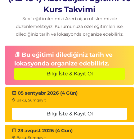
Azure DNS
Kurs Takvimi
DNS Zones
Sınıf eğitimlerimizi Azerbaijan ofislerimizde
Private DNS
düzenlemekteyiz. Kurumunuza özel eğitimleri ise,
Custom Domains
dilediğiniz tarih ve lokasyonda organize edebiliriz.
DNS Delegation
Network Connectivity
Bu eğitimi dilediğiniz tarih ve
VNet Peering
lokasyonda organize edebiliriz.
VPN Gateway
Bilgi İste & Kayıt Ol
Hub and Spoke Architecture
Routing
Private Link
05 sentyabr 2026 (4 Gün)
Service Endpoints
Baku, Sumqayit
7. Azure Load Balancing ve Uygulama
Bilgi İste & Kayıt Ol
Ağ Geçitleri
23 avqust 2026 (4 Gün)
Azure Load Balancer
Baku, Sumqayit