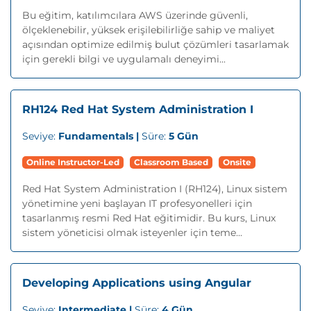
Bu eğitim, katılımcılara AWS üzerinde güvenli,
ölçeklenebilir, yüksek erişilebilirliğe sahip ve maliyet
açısından optimize edilmiş bulut çözümleri tasarlamak
için gerekli bilgi ve uygulamalı deneyimi...
RH124 Red Hat System Administration I
Seviye:
Fundamentals |
Süre:
5 Gün
Online Instructor-Led
Classroom Based
Onsite
Red Hat System Administration I (RH124), Linux sistem
yönetimine yeni başlayan IT profesyonelleri için
tasarlanmış resmi Red Hat eğitimidir. Bu kurs, Linux
sistem yöneticisi olmak isteyenler için teme...
Developing Applications using Angular
Seviye:
Intermediate |
Süre:
4 Gün