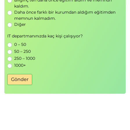
Bilginç'ten daha önce eğitim aldım ve memnun
kaldım.
Yönetmek
Daha önce farklı bir kurumdan aldığım eğitimden
memnun kalmadım.
Amazon CloudWatch
Diğer
AWS CloudTrail
AWS Yapılandırması
IT departmanınızda kaç kişi çalışıyor?
AWS Kuruluşları
0 – 50
AWS Kontrol Kulesi
50 – 250
AWS Hizmet Kataloğu
250 – 1000
AWS Sistem Yöneticisi
1000+
AWS CloudFront
VPC Akış Günlükleri
Gönder
Gösterge tabloları
Maliyet Yönetimi
ETL
AWS Artifact'i
AWS CloudFormasyonu
Şifreleme
Şifreleme