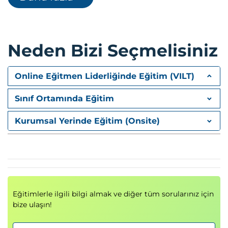
AWS Küresel Altyapısı
VPC
VPN ve Doğrudan Bağlantı
Neden Bizi Seçmelisiniz
Uç noktalar
Küresel Hızlandırıcı
AWS CloudFront
Online Eğitmen Liderliğinde Eğitim (VILT)
Rota 53
Sınıf Ortamında Eğitim
Veritabanı Hizmetleri
Amazon RDS (İlişkisel Veritabanı Hizmeti)
Kurumsal Yerinde Eğitim (Onsite)
Amazon DynamoDB
Amazon ElastiCache
Amazon Kırmızıya Kayma
Yüksek Kullanılabilirlik ve Yönetim
Başarısızlık için Tasarım
Eğitimlerle ilgili bilgi almak ve diğer tüm sorularınız için
Yedekleme ve Felaket Kurtarma
bize ulaşın!
RDS Multi AZ
Aurora HA