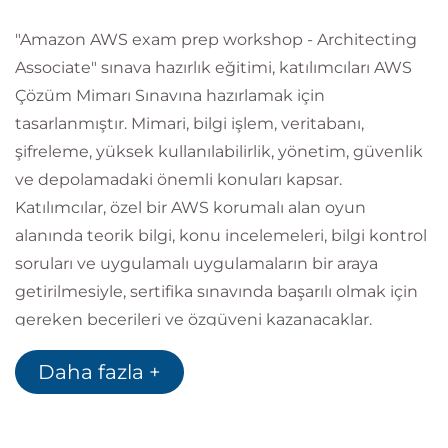
"Amazon AWS exam prep workshop - Architecting
Associate" sınava hazırlık eğitimi, katılımcıları AWS
Çözüm Mimarı Sınavına hazırlamak için
tasarlanmıştır. Mimari, bilgi işlem, veritabanı,
şifreleme, yüksek kullanılabilirlik, yönetim, güvenlik
ve depolamadaki önemli konuları kapsar.
Katılımcılar, özel bir AWS korumalı alan oyun
alanında teorik bilgi, konu incelemeleri, bilgi kontrol
soruları ve uygulamalı uygulamaların bir araya
getirilmesiyle, sertifika sınavında başarılı olmak için
gereken becerileri ve özgüveni kazanacaklar.
Ayrıca katılımcılar, çok sayıda ek kaynak ve deneme
Daha fazla +
sınavı sağlayan Bulut Akademisi platformuna bir
aylık erişime sahip olacak.