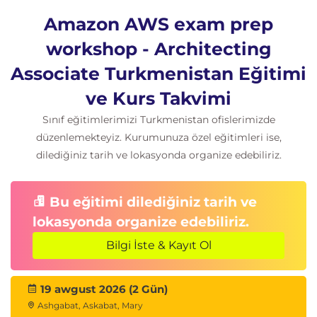
AWK KMS
Amazon AWS exam prep
BulutHSM
workshop - Architecting
Amazon S3 Şifreleme
AWS Sırları Yöneticisi
Associate Turkmenistan Eğitimi
AWS Sertifika Yöneticisi
ve Kurs Takvimi
Laboratuvar Yarışması
Sınıf eğitimlerimizi Turkmenistan ofislerimizde
AWS Çözüm Mimarı Laboratuvar Yarışması.
düzenlemekteyiz. Kurumunuza özel eğitimleri ise,
dilediğiniz tarih ve lokasyonda organize edebiliriz.
Sınav Soru Teknikleri
Sınav sorularının nasıl çözüleceğine ve
çözüleceğine ilişkin farklı teknikler.
Bu eğitimi dilediğiniz tarih ve
Bir dizi farklı örnek soru türünü inceleyin.
lokasyonda organize edebiliriz.
Bulut Akademisi platformunda sürekli bireysel
Bilgi İste & Kayıt Ol
çalışma ve pratik yapma talimatı.
19 awgust 2026 (2 Gün)
Ashgabat, Askabat, Mary