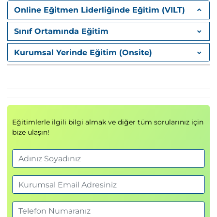
Uygulamalı Öğrenme Deneyimi
Online Eğitmen Liderliğinde Eğitim (VILT)
Eğitim boyunca katılımcılar:
Sınıf Ortamında Eğitim
Örnek bir
Kanban board
oluşturur
WIP limitleri belirler
Kurumsal Yerinde Eğitim (Onsite)
İş akışını analiz eder
Verilerle süreç iyileştirme yapar
Simülasyonlar ve grup çalışmaları ile
pratik
öğrenme
sağlanır.
Eğitimlerle ilgili bilgi almak ve diğer tüm sorularınız için
bize ulaşın!