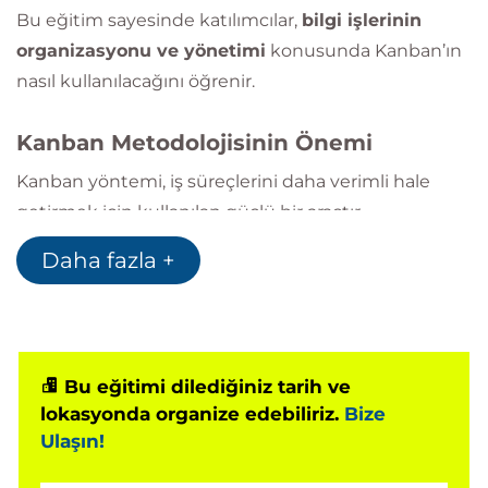
Bu eğitim sayesinde katılımcılar,
bilgi işlerinin
organizasyonu ve yönetimi
konusunda Kanban’ın
nasıl kullanılacağını öğrenir.
Kanban Metodolojisinin Önemi
Kanban yöntemi, iş süreçlerini daha verimli hale
getirmek için kullanılan güçlü bir araçtır.
Bu eğitimde Kanban’ın sağladığı avantajlar ele alınır:
Daha fazla +
İş süreçlerinde
görünürlük artışı
Daha yüksek
verimlilik
Süreçlerde
öngörülebilirlik
Artan
müşteri memnuniyeti
Bu eğitimi dilediğiniz tarih ve
lokasyonda organize edebiliriz.
Bize
Ulaşın!