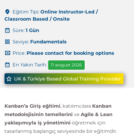
Eğitim Tipi:
Online Instructor-Led /
Classroom Based / Onsite
Süre:
1 Gün
Seviye:
Fundamentals
Price:
Please contact for booking options
En Yakın Tarih:
11 awgust 2026
UK & Türkiye Based Global Training Provider
Kanban’a Giriş eğitimi
, katılımcılara
Kanban
metodolojisinin temellerini
ve
Agile & Lean
yaklaşımıyla iş yönetimini
öğretmek için
tasarlanmış başlangıç seviyesinde bir eğitimdir.