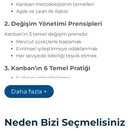
Kanban metodolojisinin temelleri
Agile ve Lean ile ilişkisi
2. Değişim Yönetimi Prensipleri
Kanban’ın 3 temel değişim prensibi:
Mevcut süreçlerle başlamak
Evrimsel iyileştirmeye odaklanmak
Her seviyede liderliği teşvik etmek
3. Kanban’ın 6 Temel Pratiği
İş akışını görselleştirme
WIP (Work in Progress) limitleri belirleme
Daha fazla +
Akışı yönetme
Politikaları açık hale getirme
Geri bildirim döngüleri oluşturma
Sürekli iyileştirme ve deneysel gelişim
Neden Bizi Seçmelisiniz