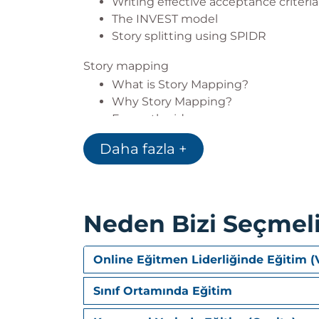
Writing effective acceptance criteria
The INVEST model
Story splitting using SPIDR
Story mapping
What is Story Mapping?
Why Story Mapping?
Frame the idea
User Types
Daha fazla +
Activities
The detail
Head South
Head North
Neden Bizi Seçmeli
Online Eğitmen Liderliğinde Eğitim (
Sınıf Ortamında Eğitim