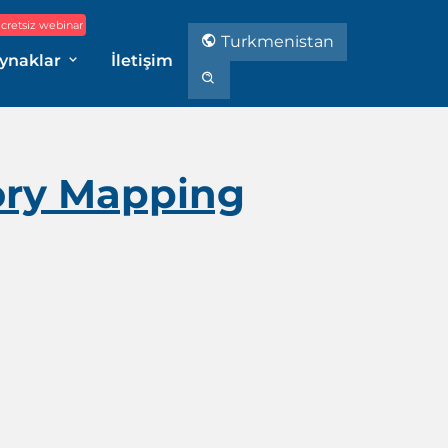
cretsiz webinar
Turkmenistan
ynaklar
İletişim
tory Mapping