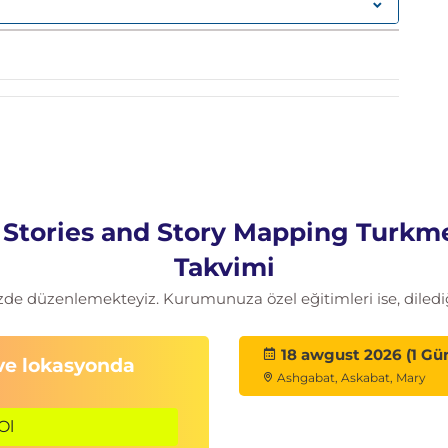
r Stories and Story Mapping Turkme
Takvimi
zde düzenlemekteyiz. Kurumunuza özel eğitimleri ise, dilediğ
18 awgust 2026 (1 Gü
 ve lokasyonda
Ashgabat, Askabat, Mary
Ol