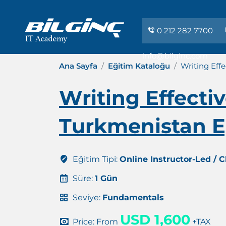
0 212 282 7700
info@bilginc.com
Ana Sayfa
Eğitim Kataloğu
Writing Eff
Writing Effecti
Turkmenistan E
Eğitim Tipi:
Online Instructor-Led / 
Süre:
1 Gün
Seviye:
Fundamentals
USD 1,600
Price: From
+TAX