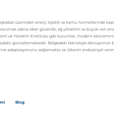
kabat üzerinden enerji, lojistik ve kamu hizmetlerinde kapsam
i korumak adına siber güvenlik, ağ yönetimi ve büyük veri ana
mi ve Yönetim Enstitüsü gibi kurumlar, modern ekonominin g
tal odaklı güncellemektedir. Bölgedeki teknolojik dönüşümün
erine adaptasyonunu sağlamakta ve ülkenin endüstriyel verimli
imi
Blog