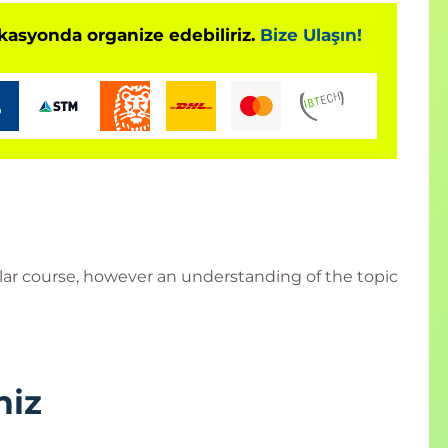
okasyonda organize edebiliriz.
Bize Ulaşın!
cular course, however an understanding of the topic
niz