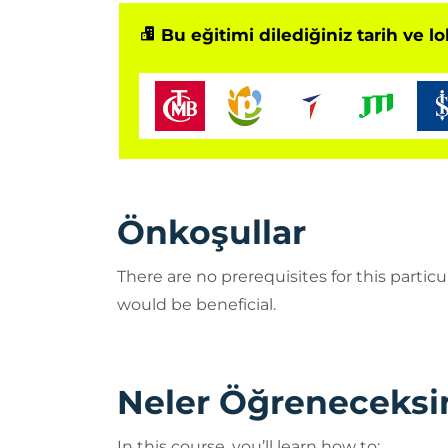
Bu eğitimi dilediğiniz tarih ve l
Önkoşullar
There are no prerequisites for this parti
would be beneficial.
Neler Öğreneceksi
In this course, you’ll learn how to: