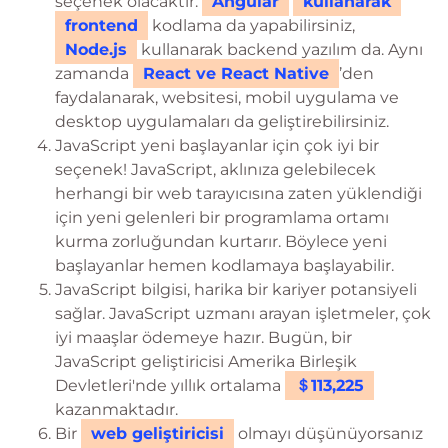
seçenek olacaktır.
Angular
kullanarak
frontend
kodlama da yapabilirsiniz,
Node.js
kullanarak backend yazılım da. Aynı
zamanda
React ve React Native
’den
faydalanarak, websitesi, mobil uygulama ve
desktop uygulamaları da geliştirebilirsiniz.
JavaScript yeni başlayanlar için çok iyi bir
seçenek! JavaScript, aklınıza gelebilecek
herhangi bir web tarayıcısına zaten yüklendiği
için yeni gelenleri bir programlama ortamı
kurma zorluğundan kurtarır. Böylece yeni
başlayanlar hemen kodlamaya başlayabilir.
JavaScript bilgisi, harika bir kariyer potansiyeli
sağlar. JavaScript uzmanı arayan işletmeler, çok
iyi maaşlar ödemeye hazır. Bugün, bir
JavaScript geliştiricisi Amerika Birleşik
Devletleri'nde yıllık ortalama
＄113,225
kazanmaktadır.
Bir
web geliştiricisi
olmayı düşünüyorsanız