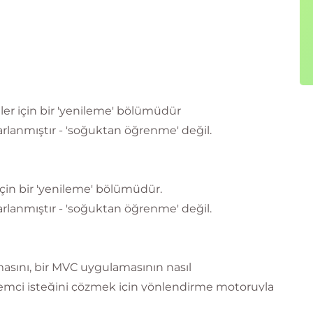
 için bir 'yenileme' bölümüdür
sarlanmıştır - 'soğuktan öğrenme' değil.
çin bir 'yenileme' bölümüdür.
sarlanmıştır - 'soğuktan öğrenme' değil.
masını, bir MVC uygulamasının nasıl
 istemci isteğini çözmek için yönlendirme motoruyla
deller, Denetleyiciler ve Görünümlerle çalışmayı