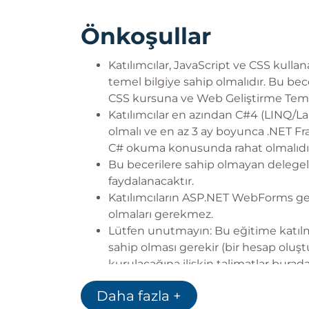
Önkoşullar
Katılımcılar, JavaScript ve CSS kul
temel bilgiye sahip olmalıdır. Bu bec
CSS kursuna ve Web Geliştirme Temelle
Katılımcılar en azından C#4 (LINQ/
olmalı ve en az 3 ay boyunca .NET Fra
C# okuma konusunda rahat olmalıdır
Bu becerilere sahip olmayan delege
faydalanacaktır.
Katılımcıların ASP.NET WebForms ge
olmaları gerekmez.
Lütfen unutmayın: Bu eğitime katılm
sahip olması gerekir (bir hesap oluşt
kurulacağına ilişkin talimatlar burada
Daha fazla +