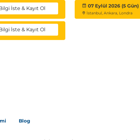
07 Eylül 2026 (5 Gün)
Bilgi İste & Kayıt Ol
İstanbul, Ankara, Londra
Bilgi İste & Kayıt Ol
lar:
atejileri bilecek
 kullanılacağını bilecek
nümler döndüren eylemler yazmayı öğrenerek, temel
ıracaklarını ve oluşturacaklarını öğrenirler. Formlar
lanımı tartışılır.
imi
Blog
reler
ümlere veri aktarma Eşzamansız Eylemler HTTP