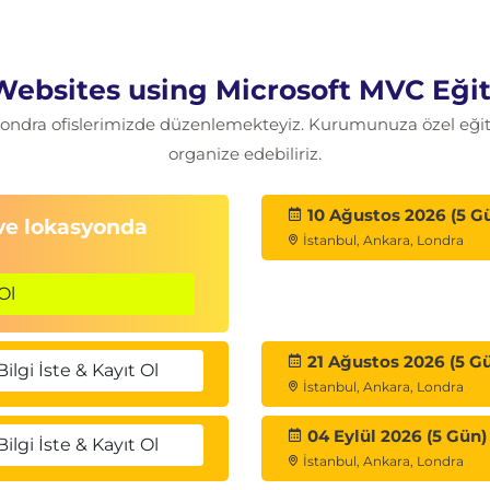
 Websites using Microsoft MVC Eğit
iyonu
 Londra ofislerimizde düzenlemekteyiz. Kurumunuza özel eğitim
organize edebiliriz.
ılar
e kullanımını anlayacaklar.
ık Enjeksiyonunun nasıl kullanılacağını ve
10 Ağustos 2026 (5 G
 ve lokasyonda
İstanbul, Ankara, Londra
Ol
n çok önemli bir parçası olduğundan, modelleri
21 Ağustos 2026 (5 G
Bilgi İste & Kayıt Ol
İstanbul, Ankara, Londra
i
t
04 Eylül 2026 (5 Gün)
Bilgi İste & Kayıt Ol
İstanbul, Ankara, Londra