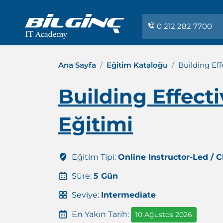
0 212 282 7700
Ana Sayfa
Eğitim Kataloğu
Building Ef
Building Effect
Eğitimi
Eğitim Tipi:
Online Instructor-Led / 
Süre:
5 Gün
Seviye:
Intermediate
En Yakın Tarih:
10 Ağustos 2026