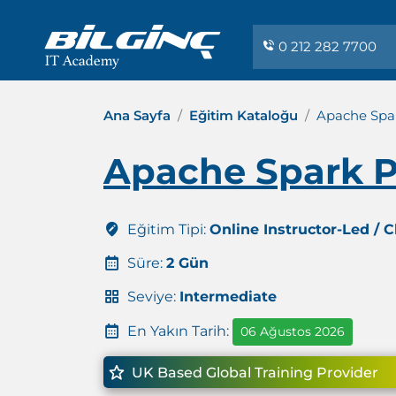
0 212 282 7700
Ana Sayfa
Eğitim Kataloğu
Apache Spa
Apache Spark P
Eğitim Tipi:
Online Instructor-Led / 
Süre:
2 Gün
Seviye:
Intermediate
En Yakın Tarih:
06 Ağustos 2026
UK Based Global Training Provider