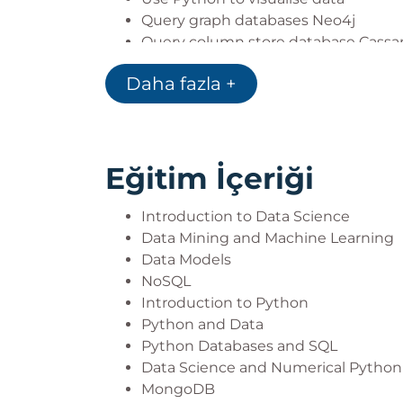
Query graph databases Neo4j
Query column store database Cassa
Query document based database 
Daha fazla +
Use Hadoop and Spark
Use Python Machine Learning librarie
Eğitim İçeriği
Introduction to Data Science
Data Mining and Machine Learning
Data Models
NoSQL
Introduction to Python
Python and Data
Python Databases and SQL
Data Science and Numerical Python
MongoDB