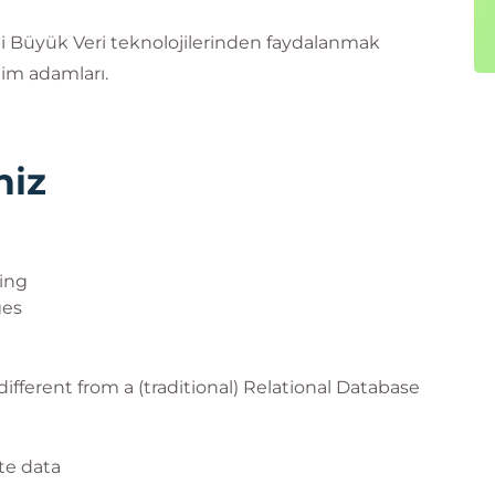
i Büyük Veri teknolojilerinden faydalanmak
ilim adamları.
niz
ing
ges
ifferent from a (traditional) Relational Database
te data