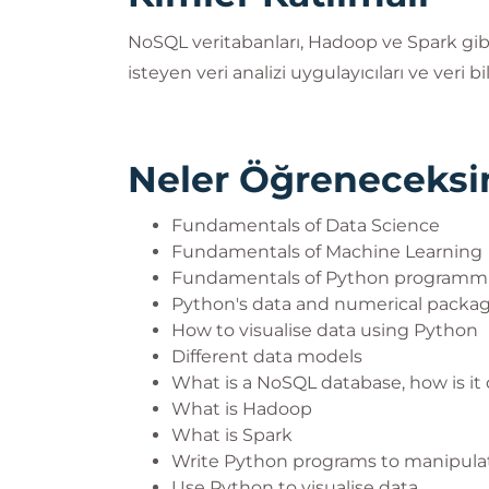
NoSQL veritabanları, Hadoop ve Spark gib
isteyen veri analizi uygulayıcıları ve veri b
Neler Öğreneceksi
Fundamentals of Data Science
Fundamentals of Machine Learning
Fundamentals of Python programm
Python's data and numerical packa
How to visualise data using Python
Different data models
What is a NoSQL database, how is it d
What is Hadoop
What is Spark
Write Python programs to manipula
Use Python to visualise data