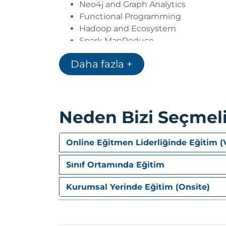
Neo4j and Graph Analytics
Functional Programming
Hadoop and Ecosystem
Spark MapReduce
Spark SQL
Daha fazla +
Python Machine Learning
Neden Bizi Seçmeli
Online Eğitmen Liderliğinde Eğitim (
Sınıf Ortamında Eğitim
Kurumsal Yerinde Eğitim (Onsite)