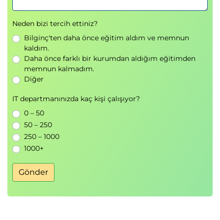
Uygulamalı laboratuvar
Neden bizi tercih ettiniz?
Modül 8: Logging & Troubleshooting
Bilginç'ten daha önce eğitim aldım ve memnun
kaldım.
Metrics server
Daha önce farklı bir kurumdan aldığım eğitimden
Log toplama ve FluentD
memnun kalmadım.
Troubleshooting adımları
Diğer
HPA ile ölçeklendirme
IT departmanınızda kaç kişi çalışıyor?
Ekler
0 – 50
50 – 250
Service Mesh (Istio)
250 – 1000
StatefulSets
1000+
Ağ Temelleri (CIDR, RFC1918)
Gönder
Scheduler çalışma mantığı