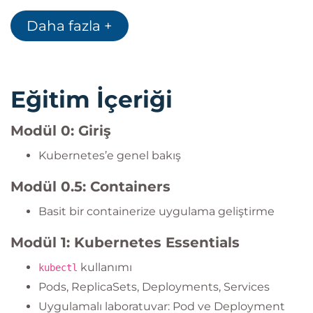
RBAC, NetworkPolicy ve SecurityPolicy ile
Daha fazla +
güvenlik sağlamak
HPA (Horizontal Pod Autoscaler) ve log toplama
ile izleme & troubleshooting
Eğitim İçeriği
Modül 0: Giriş
Kubernetes’e genel bakış
Modül 0.5: Containers
Basit bir containerize uygulama geliştirme
Modül 1: Kubernetes Essentials
kullanımı
kubectl
Pods, ReplicaSets, Deployments, Services
Uygulamalı laboratuvar: Pod ve Deployment