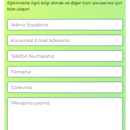
Services ve Ingress
Eğitimlerle ilgili bilgi almak ve diğer tüm sorularınız için
bize ulaşın!
Trafik yönetimi
Modül 5: Diğer İş Yükleri
DaemonSets
Jobs & CronJobs
Uygulamalı laboratuvar: DS ve Jobs
Modül 6: Kubernetes Tasarım Kalıpları
Mikroservis mimarisi
Multi-container pods
ConfigMaps/Secrets ile container bazlı
fonksiyon ekleme
Modül 7: Güvenlik
RBAC
NetworkPolicy & SecurityPolicy