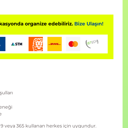
okasyonda organize edebiliriz.
Bize Ulaşın!
ulları
eneği
e
019 veya 365 kullanan herkes için uygundur.