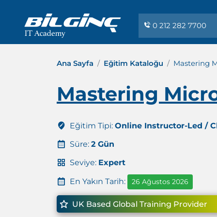
0 212 282 7700
Ana Sayfa
Eğitim Kataloğu
Mastering M
Mastering Micro
Eğitim Tipi:
Online Instructor-Led / 
Süre:
2 Gün
Seviye:
Expert
En Yakın Tarih:
26 Ağustos 2026
UK Based Global Training Provider