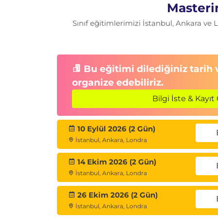
kullanma
Masteri
Sınıf eğitimlerimizi İstanbul, Ankara ve
Modül 7: Stilleri kullanma
Metni biçimlendirmek için stilleri k
Stiller oluşturma ve değiştirme
Stiller Alanı ile stilleri görüntüleme
Bu eğitimi dilediğiniz tarih
Yazdırma stilleri
organize edebiliriz.
Modül 8: Referans tabloları ve araçları
Bilgi İste & Kayıt 
İçindekiler tablosu oluşturma ve y
Başlıklar ve şekil tabloları ekleme
10 Eylül 2026 (2 Gün)
Çapraz referanslama
İstanbul, Ankara, Londra
Dipnotlar ve son notlarla çalışma
Bir dizini ekleme ve değiştirme
14 Ekim 2026 (2 Gün)
İstanbul, Ankara, Londra
26 Ekim 2026 (2 Gün)
İstanbul, Ankara, Londra