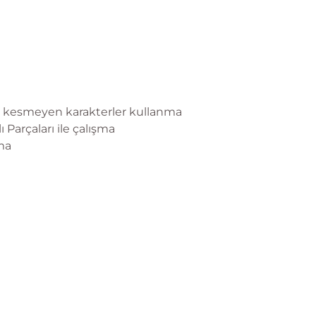
n kesmeyen karakterler kullanma
 Parçaları ile çalışma
ma
tme