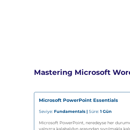
Mastering Microsoft Word 
Microsoft PowerPoint Essentials
Seviye:
Fundamentals |
Süre:
1 Gün
Microsoft PowerPoint, neredeyse her durumda
yalnızca kalabalığın arasından sıyrılmakla kal