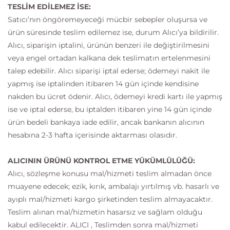
TESLİM EDİLEMEZ İSE:
Satıcı’nın öngöremeyeceği mücbir sebepler oluşursa ve
ürün süresinde teslim edilemez ise, durum Alıcı’ya bildirilir.
Alıcı, siparişin iptalini, ürünün benzeri ile değiştirilmesini
veya engel ortadan kalkana dek teslimatın ertelenmesini
talep edebilir. Alıcı siparişi iptal ederse; ödemeyi nakit ile
yapmış ise iptalinden itibaren 14 gün içinde kendisine
nakden bu ücret ödenir. Alıcı, ödemeyi kredi kartı ile yapmış
ise ve iptal ederse, bu iptalden itibaren yine 14 gün içinde
ürün bedeli bankaya iade edilir, ancak bankanın alıcının
hesabına 2-3 hafta içerisinde aktarması olasıdır.
ALICININ ÜRÜNÜ KONTROL ETME YÜKÜMLÜLÜĞÜ:
Alıcı, sözleşme konusu mal/hizmeti teslim almadan önce
muayene edecek; ezik, kırık, ambalajı yırtılmış vb. hasarlı ve
ayıplı mal/hizmeti kargo şirketinden teslim almayacaktır.
Teslim alınan mal/hizmetin hasarsız ve sağlam olduğu
kabul edilecektir. ALICI , Teslimden sonra mal/hizmeti