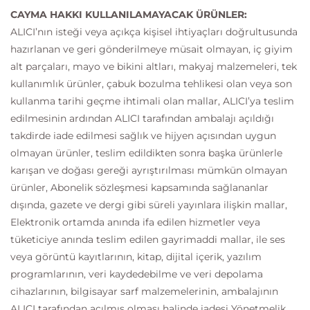
CAYMA HAKKI KULLANILAMAYACAK ÜRÜNLER:
ALICI’nın isteği veya açıkça kişisel ihtiyaçları doğrultusunda
hazırlanan ve geri gönderilmeye müsait olmayan, iç giyim
alt parçaları, mayo ve bikini altları, makyaj malzemeleri, tek
kullanımlık ürünler, çabuk bozulma tehlikesi olan veya son
kullanma tarihi geçme ihtimali olan mallar, ALICI’ya teslim
edilmesinin ardından ALICI tarafından ambalajı açıldığı
takdirde iade edilmesi sağlık ve hijyen açısından uygun
olmayan ürünler, teslim edildikten sonra başka ürünlerle
karışan ve doğası gereği ayrıştırılması mümkün olmayan
ürünler, Abonelik sözleşmesi kapsamında sağlananlar
dışında, gazete ve dergi gibi süreli yayınlara ilişkin mallar,
Elektronik ortamda anında ifa edilen hizmetler veya
tüketiciye anında teslim edilen gayrimaddi mallar, ile ses
veya görüntü kayıtlarının, kitap, dijital içerik, yazılım
programlarının, veri kaydedebilme ve veri depolama
cihazlarının, bilgisayar sarf malzemelerinin, ambalajının
ALICI tarafından açılmış olması halinde iadesi Yönetmelik