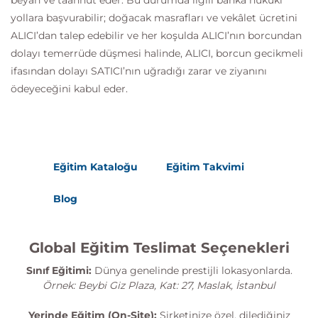
beyan ve taahhüt eder. Bu durumda ilgili banka hukuki
yollara başvurabilir; doğacak masrafları ve vekâlet ücretini
ALICI’dan talep edebilir ve her koşulda ALICI’nın borcundan
dolayı temerrüde düşmesi halinde, ALICI, borcun gecikmeli
ifasından dolayı SATICI’nın uğradığı zarar ve ziyanını
ödeyeceğini kabul eder.
Eğitim Kataloğu
Eğitim Takvimi
Blog
Global Eğitim Teslimat Seçenekleri
Sınıf Eğitimi:
Dünya genelinde prestijli lokasyonlarda.
Örnek: Beybi Giz Plaza, Kat: 27, Maslak, İstanbul
Yerinde Eğitim (On-Site):
Şirketinize özel, dilediğiniz