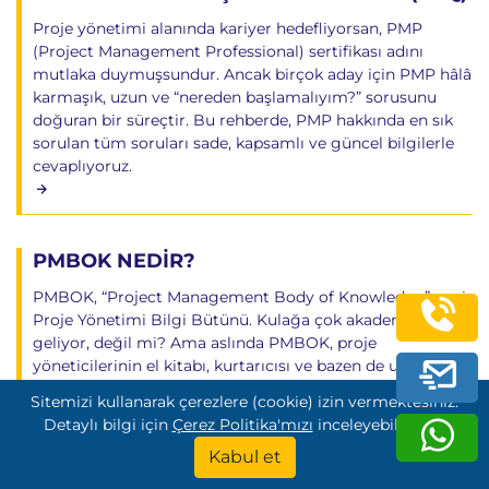
Proje yönetimi alanında kariyer hedefliyorsan, PMP
(Project Management Professional) sertifikası adını
mutlaka duymuşsundur. Ancak birçok aday için PMP hâlâ
karmaşık, uzun ve “nereden başlamalıyım?” sorusunu
doğuran bir süreçtir. Bu rehberde, PMP hakkında en sık
sorulan tüm soruları sade, kapsamlı ve güncel bilgilerle
cevaplıyoruz.
PMBOK NEDİR?
PMBOK, “Project Management Body of Knowledge” yani
Proje Yönetimi Bilgi Bütünü. Kulağa çok akademik
geliyor, değil mi? Ama aslında PMBOK, proje
yöneticilerinin el kitabı, kurtarıcısı ve bazen de uykusuz
gecelerinin kahramanı.
Sitemizi kullanarak çerezlere (cookie) izin vermektesiniz.
Detaylı bilgi için
Çerez Politika'mızı
inceleyebilirsiniz.
Kabul et
SAP Fiori (Modern SAP Arayüzü) Nedir?