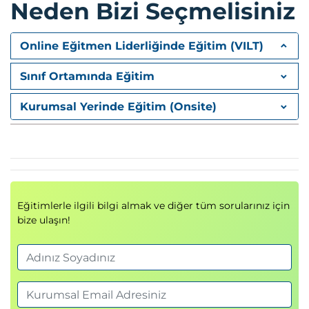
Neden Bizi Seçmelisiniz
Modül 3: Amazon Bedrock ile Başlangıç
Online Eğitmen Liderliğinde Eğitim (VILT)
Amazon Bedrock
platformu
Foundation Models
Sınıf Ortamında Eğitim
AWS Console üzerinden Bedrock kullanımı
AI servis entegrasyonları
Kurumsal Yerinde Eğitim (Onsite)
Uygulamalı Bedrock gösterimi
Modül 4: Prompt Engineering Temelleri
Prompt Engineering
kavramı
Prompt tasarım prensipleri
İleri düzey prompt teknikleri
Eğitimlerle ilgili bilgi almak ve diğer tüm sorularınız için
Prompt güvenliği
bize ulaşın!
Prompt kötüye kullanımının önlenmesi
Bias azaltma yöntemleri
Uygulamalı Çalışma
Prompt optimizasyonu