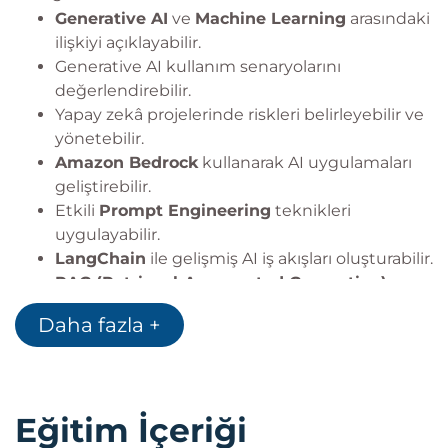
Generative AI
ve
Machine Learning
arasındaki
ilişkiyi açıklayabilir.
Generative AI kullanım senaryolarını
değerlendirebilir.
Yapay zekâ projelerinde riskleri belirleyebilir ve
yönetebilir.
Amazon Bedrock
kullanarak AI uygulamaları
geliştirebilir.
Etkili
Prompt Engineering
teknikleri
uygulayabilir.
LangChain
ile gelişmiş AI iş akışları oluşturabilir.
RAG (Retrieval-Augmented Generation)
mimarileri geliştirebilir.
Daha fazla +
Güvenli ve ölçeklenebilir generative AI
çözümleri tasarlayabilir.
Farklı AI kullanım senaryolarına uygun mimari
desenleri uygulayabilir.
Eğitim İçeriği