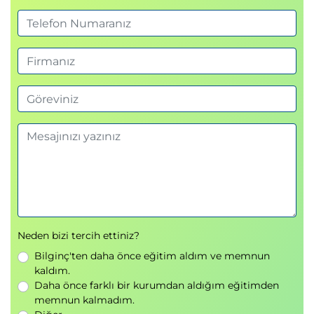
Prompt tuning
Bias mitigation teknikleri
2. Gün
Modül 5: Amazon Bedrock Uygulama
Bileşenleri
Veri setleri
Embedding kavramları
Vektör veri tabanları
Retrieval-Augmented Generation (RAG)
Uygulama güvenliği
AI uygulamalarında veri yönetimi
Neden bizi tercih ettiniz?
Modül 6: Amazon Bedrock Foundation
Bilginç'ten daha önce eğitim aldım ve memnun
Models
kaldım.
Bedrock model ailesi
Daha önce farklı bir kurumdan aldığım eğitimden
memnun kalmadım.
Foundation Models seçimi