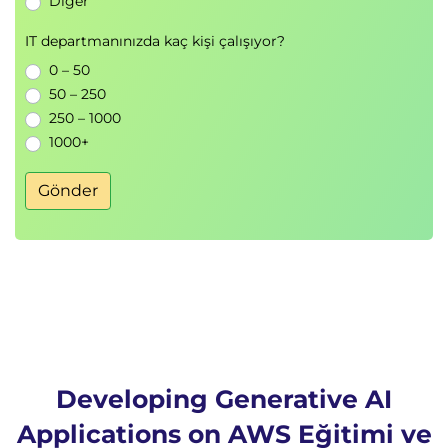
Diğer
Model kullanım stratejileri
IT departmanınızda kaç kişi çalışıyor?
Uygulamalı Laboratuvar
0 – 50
Zero-Shot Text Generation
50 – 250
Prompt tabanlı metin üretimi
250 – 1000
1000+
Modül 7: LangChain ile Generative AI
Geliştirme
Gönder
LangChain
mimarisi
AWS servisleri ile entegrasyon
LangChain Agents
Prompt Templates
Chat Models
Document Loaders
Uygulamalı Laboratuvar
Developing Generative AI
LangChain tabanlı uygulama geliştirme
Applications on AWS Eğitimi ve
AI workflow tasarımı