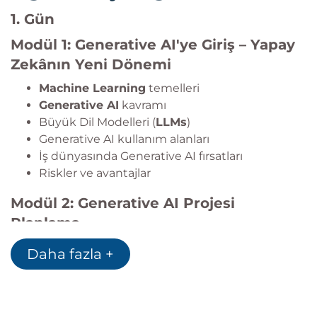
1. Gün
Modül 1: Generative AI'ye Giriş – Yapay
Zekânın Yeni Dönemi
Machine Learning
temelleri
Generative AI
kavramı
Büyük Dil Modelleri (
LLMs
)
Generative AI kullanım alanları
İş dünyasında Generative AI fırsatları
Riskler ve avantajlar
Modül 2: Generative AI Projesi
Planlama
AI proje yaşam döngüsü
Daha fazla +
Gereksinim analizi
Risk değerlendirmesi
Risk azaltma stratejileri
Kurumsal AI yönetişimi