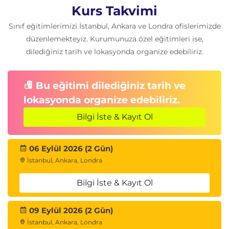
Kurs Takvimi
Modül 8: Generative AI Mimari
Desenleri
Sınıf eğitimlerimizi İstanbul, Ankara ve Londra ofislerimizde
düzenlemekteyiz. Kurumunuza özel eğitimleri ise,
Kurumsal AI mimarileri
dilediğiniz tarih ve lokasyonda organize edebiliriz.
Ölçeklenebilir AI sistemleri
Güvenli AI uygulama tasarımı
AWS üzerinde AI uygulama mimarileri
Bu eğitimi dilediğiniz tarih ve
lokasyonda organize edebiliriz.
Uygulamalı Senaryolar
Bilgi İste & Kayıt Ol
AI Chatbot Development
Text Summarization
Question Answering Systems
06 Eylül 2026 (2 Gün)
Code Generation
İstanbul, Ankara, Londra
Amazon Bedrock ve LangChain ile uçtan uca
uygulama geliştirme
Bilgi İste & Kayıt Ol
09 Eylül 2026 (2 Gün)
İstanbul, Ankara, Londra