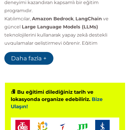
deneyimi kazandıran kapsamlı bir eğitim
programıdır.
Katılımcılar,
Amazon Bedrock
,
LangChain
ve
güncel
Large Language Models (LLMs)
teknolojilerini kullanarak yapay zekâ destekli
uygulamalar geliştirmeyi öğrenir. Eğitim
kapsamında
Prompt Engineering
,
Foundation
Daha fazla +
Models
,
Retrieval-Augmented Generation (RAG)
,
uygulama güvenliği, mimari tasarım ve üretim
ortamına uygun AI çözüm geliştirme yaklaşımları
ele alınır.
Gerçek dünya senaryoları ve uygulamalı
Bu eğitimi dilediğiniz tarih ve
lokasyonda organize edebiliriz.
Bize
laboratuvarlar aracılığıyla katılımcılar; chatbotlar,
Ulaşın!
metin özetleme sistemleri, soru-cevap uygulamaları,
kod üretimi ve kurumsal yapay zekâ çözümleri
geliştirirken ölçeklenebilir, güvenli ve yüksek