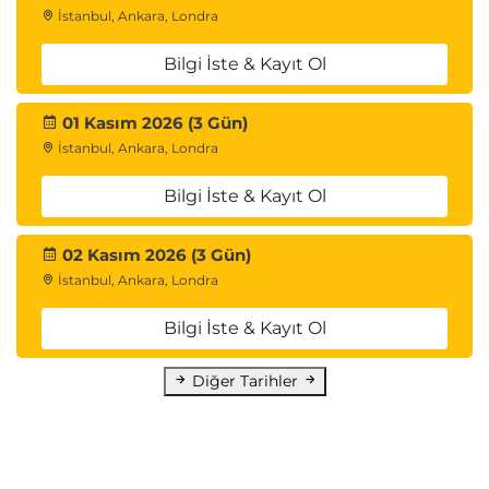
İstanbul, Ankara, Londra
Hyperparameter Tuning
Bilgi İste & Kayıt Ol
Hyperparameter Optimization
Eğitim süresini azaltma teknikleri
01 Kasım 2026 (3 Gün)
Otomatik optimizasyon süreçleri
İstanbul, Ankara, Londra
Model Dağıtımı ve Üretim Ortamları
Bilgi İste & Kayıt Ol
Deployment Stratejileri
Gerçek zamanlı çıkarım
02 Kasım 2026 (3 Gün)
Batch inference
İstanbul, Ankara, Londra
Edge deployment
Bilgi İste & Kayıt Ol
Inference Altyapıları
Diğer Tarihler
Endpoint yönetimi
Container kullanımı
Kaynak optimizasyonu