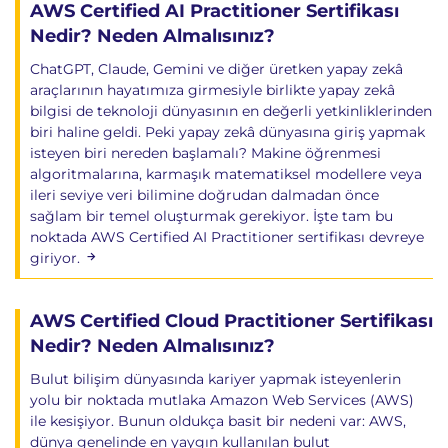
AWS Certified AI Practitioner Sertifikası
Güvenli dağıtım süreçleri
Nedir? Neden Almalısınız?
Pipeline güvenliği
Güvenlik kontrolleri
ChatGPT, Claude, Gemini ve diğer üretken yapay zekâ
araçlarının hayatımıza girmesiyle birlikte yapay zekâ
MLOps ve Otomasyon
bilgisi de teknoloji dünyasının en değerli yetkinliklerinden
biri haline geldi. Peki yapay zekâ dünyasına giriş yapmak
MLOps Temelleri
isteyen biri nereden başlamalı? Makine öğrenmesi
algoritmalarına, karmaşık matematiksel modellere veya
Machine Learning Operations (MLOps)
ileri seviye veri bilimine doğrudan dalmadan önce
Model yaşam döngüsü yönetimi
sağlam bir temel oluşturmak gerekiyor. İşte tam bu
Sürekli entegrasyon ve teslimat
noktada AWS Certified AI Practitioner sertifikası devreye
giriyor.
SageMaker Pipelines
Amazon SageMaker Pipelines
AWS Certified Cloud Practitioner Sertifikası
Workflow otomasyonu
Nedir? Neden Almalısınız?
Süreç standardizasyonu
Bulut bilişim dünyasında kariyer yapmak isteyenlerin
Model Registry
yolu bir noktada mutlaka Amazon Web Services (AWS)
ile kesişiyor. Bunun oldukça basit bir nedeni var: AWS,
Amazon SageMaker Model Registry
dünya genelinde en yaygın kullanılan bulut