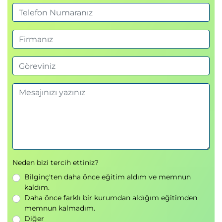
Veri İşleme ve Hazırlama
Veri Türleri ve Veri Yönetimi
Yapısal ve yapısal olmayan veriler
Veri toplama süreçleri
Veri depolama stratejileri
AWS Veri Depolama Servisleri
Amazon S3
AWS veri depolama seçenekleri
Doğru depolama çözümünü seçme
Keşifsel Veri Analizi (EDA)
Neden bizi tercih ettiniz?
Bilginç'ten daha önce eğitim aldım ve memnun
Veri keşfi
kaldım.
Veri görselleştirme
Daha önce farklı bir kurumdan aldığım eğitimden
Veri kalitesi analizi
memnun kalmadım.
Diğer