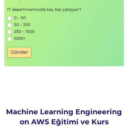
Veri Dönüştürme ve Özellik
Mühendisliği
IT departmanınızda kaç kişi çalışıyor?
0 – 50
Veri Temizleme
50 – 250
Eksik veri yönetimi
250 – 1000
Hatalı verilerin düzeltilmesi
1000+
Tekrarlayan kayıtların temizlenmesi
Gönder
Feature Engineering
Özellik oluşturma teknikleri
Özellik seçimi yöntemleri
Veri dönüşüm stratejileri
AWS Veri Dönüşüm Araçları
Amazon SageMaker Data Wrangler
Machine Learning Engineering
Amazon EMR
SageMaker Processing
on AWS Eğitimi ve Kurs