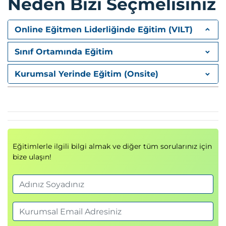
Neden Bizi Seçmelisiniz
Etik yapay zeka
Model adaleti
Açıklanabilir yapay zeka
Online Eğitmen Liderliğinde Eğitim (VILT)
Sorumlu yapay zeka uygulamaları
Sınıf Ortamında Eğitim
Makine Öğrenmesi Problemlerinin
Kurumsal Yerinde Eğitim (Onsite)
Analizi
İş Problemlerinin
Değerlendirilmesi
ML kullanım senaryoları
İş hedeflerinin belirlenmesi
Eğitimlerle ilgili bilgi almak ve diğer tüm sorularınız için
Başarı kriterlerinin oluşturulması
bize ulaşın!
Eğitim Yaklaşımları
Eğitim stratejileri
Model geliştirme süreçleri
Algoritma seçimi