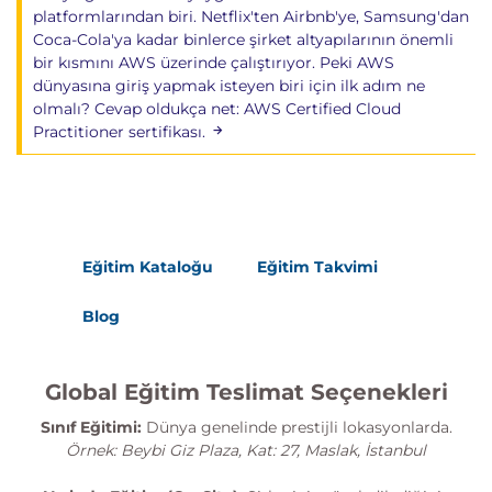
Model versiyonlama
platformlarından biri. Netflix'ten Airbnb'ye, Samsung'dan
Coca-Cola'ya kadar binlerce şirket altyapılarının önemli
Model yönetişimi
bir kısmını AWS üzerinde çalıştırıyor. Peki AWS
Model ve Veri Kalitesi İzleme
dünyasına giriş yapmak isteyen biri için ilk adım ne
olmalı? Cevap oldukça net: AWS Certified Cloud
Model Monitoring
Practitioner sertifikası.
SageMaker Model Monitor
Performans takibi
Üretim ortamı gözlemlenebilirliği
Data Drift ve Model Drift
Eğitim Kataloğu
Eğitim Takvimi
Veri sapmalarının tespiti
Blog
Model performans değişimleri
Otomatik iyileştirme süreçleri
Global Eğitim Teslimat Seçenekleri
Otomatik Sorun Giderme ve Sürekli
Sınıf Eğitimi:
Dünya genelinde prestijli lokasyonlarda.
İyileştirme
Örnek: Beybi Giz Plaza, Kat: 27, Maslak, İstanbul
Anomali tespiti