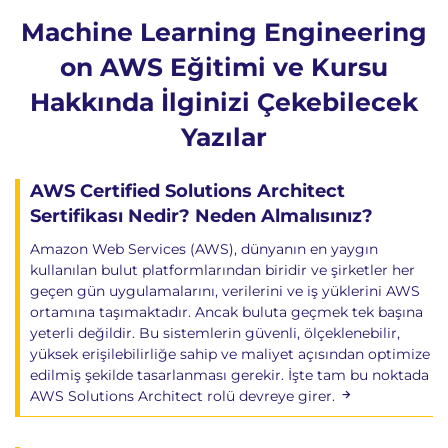
A/B Testleri
Machine Learning Engineering
Trafik yönlendirme stratejileri
on AWS Eğitimi ve Kursu
Model karşılaştırmaları
Canary deployment yaklaşımları
Hakkında İlginizi Çekebilecek
AWS ML Güvenliği
Yazılar
Erişim ve Kimlik Yönetimi
AWS Certified Solutions Architect
IAM politikaları
Sertifikası Nedir? Neden Almalısınız?
Rol bazlı erişim
Amazon Web Services (AWS), dünyanın en yaygın
Güvenli ML ortamları
kullanılan bulut platformlarından biridir ve şirketler her
geçen gün uygulamalarını, verilerini ve iş yüklerini AWS
Ağ Güvenliği
ortamına taşımaktadır. Ancak buluta geçmek tek başına
yeterli değildir. Bu sistemlerin güvenli, ölçeklenebilir,
Network access controls
yüksek erişilebilirliğe sahip ve maliyet açısından optimize
VPC entegrasyonu
edilmiş şekilde tasarlanması gerekir. İşte tam bu noktada
Veri koruma mekanizmaları
AWS Solutions Architect rolü devreye girer.
CI/CD Güvenliği