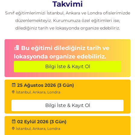
Modelleme Yaklaşımı Seçimi
Takvimi
SageMaker Yerleşik Algoritmaları
Sınıf eğitimlerimizi İstanbul, Ankara ve Londra ofislerimizde
düzenlemekteyiz. Kurumunuza özel eğitimleri ise,
SageMaker Built-In Algorithms
dilediğiniz tarih ve lokasyonda organize edebiliriz.
Algoritma seçimi
Kullanım senaryoları
Bu eğitimi dilediğiniz tarih ve
Amazon SageMaker Autopilot
lokasyonda organize edebiliriz.
AutoML
Bilgi İste & Kayıt Ol
Otomatik model geliştirme
Model önerileri
25 Ağustos 2026 (3 Gün)
Model Seçim Kriterleri
İstanbul, Ankara, Londra
Performans değerlendirmesi
Bilgi İste & Kayıt Ol
İş hedefleriyle uyumluluk
Maliyet optimizasyonu
02 Eylül 2026 (3 Gün)
Model Eğitimi
İstanbul, Ankara, Londra