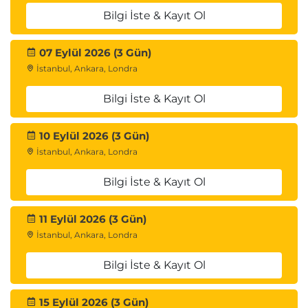
Model Training
Bilgi İste & Kayıt Ol
Eğitim süreçleri
07 Eylül 2026 (3 Gün)
Eğitim altyapıları
İstanbul, Ankara, Londra
Dağıtık eğitim yaklaşımları
Bilgi İste & Kayıt Ol
Amazon SageMaker ile Model
Eğitimi
10 Eylül 2026 (3 Gün)
SageMaker Training Jobs
İstanbul, Ankara, Londra
Eğitim kaynaklarının yönetimi
Bilgi İste & Kayıt Ol
Eğitim performansının optimizasyonu
Model Değerlendirme ve Optimizasyon
11 Eylül 2026 (3 Gün)
Model Performansı
İstanbul, Ankara, Londra
Performans metrikleri
Bilgi İste & Kayıt Ol
Doğruluk ve hata analizleri
Model karşılaştırmaları
15 Eylül 2026 (3 Gün)