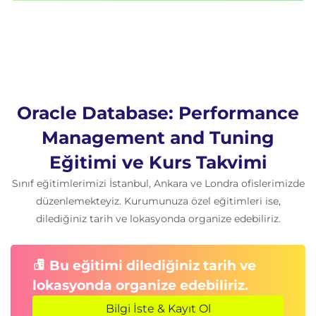
PGA ve Temporary alan ayarları
Large Pool konfigürasyonu
Automatic Shared Memory Management
9. In-Memory Column Store
Oracle Database: Performance
In-Memory Column Store tanımı ve
konfigürasyonu
Management and Tuning
SQL performansını iyileştirmede In-Memory
Eğitimi ve Kurs Takvimi
kullanımı
Sınıf eğitimlerimizi İstanbul, Ankara ve Londra ofislerimizde
Diğer Oracle özellikleriyle birlikte çalışma
düzenlemekteyiz. Kurumunuza özel eğitimleri ise,
dilediğiniz tarih ve lokasyonda organize edebiliriz.
Bu eğitimi dilediğiniz tarih ve
lokasyonda organize edebiliriz.
Bilgi İste & Kayıt Ol