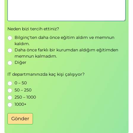
6. SQL Advisors Araçları
SQL Tuning Advisor ile öneri alma ve uygulama
SQL Access Advisor ile indeks ve materialized
Neden bizi tercih ettiniz?
view önerileri
Bilginç'ten daha önce eğitim aldım ve memnun
kaldım.
7. Real Application Testing
Daha önce farklı bir kurumdan aldığım eğitimden
memnun kalmadım.
SQL Performance Analyzer ile değişiklik etkisini
Diğer
ölçme
Database Replay ile sistem testi yapma
IT departmanınızda kaç kişi çalışıyor?
Gerçek zamanlı veritabanı işlemlerinin
0 – 50
50 – 250
izlenmesi
250 – 1000
Uygulama bazlı servis yönetimi
1000+
8. Bellek Yapısı ve Ayarları
Gönder
Shared Pool optimizasyonu
Buffer Cache yönetimi