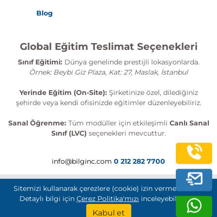
Blog
Global Eğitim Teslimat Seçenekleri
Sınıf Eğitimi:
Dünya genelinde prestijli lokasyonlarda.
Örnek: Beybi Giz Plaza, Kat: 27, Maslak, İstanbul
Yerinde Eğitim (On-Site):
Şirketinize özel, dilediğiniz
şehirde veya kendi ofisinizde eğitimler düzenleyebiliriz.
Sanal Öğrenme:
Tüm modüller için etkileşimli
Canlı Sanal
Sınıf (LVC)
seçenekleri mevcuttur.
info@bilginc.com
0 212 282 7700
Sitemizi kullanarak çerezlere (cookie) izin vermektesiniz.
Detaylı bilgi için
Çerez Politika'mızı
inceleyebilirsiniz.
Bilginç IT Academy Tüm Hakları Saklıdır
Kabul et