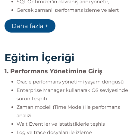
SQL Optimizer’ın davranışlarını yönetir,
Gerçek zamanlı performans izleme ve alert
yönetimini gerçekleştirir,
Daha fazla +
Otomatik bellek yapılandırmalarını optimize
eder,
In-Memory Column Store özelliğini performans
iyileştirmede uygular,
Eğitim İçeriği
Uygulama izleme ve hizmet yönetimi için
Oracle Services kullanır.
1. Performans Yönetimine Giriş
Oracle performans yönetimi yaşam döngüsü
Enterprise Manager kullanarak OS seviyesinde
sorun tespiti
Zaman modeli (Time Model) ile performans
analizi
Wait Event’ler ve istatistiklerle teşhis
Log ve trace dosyaları ile izleme