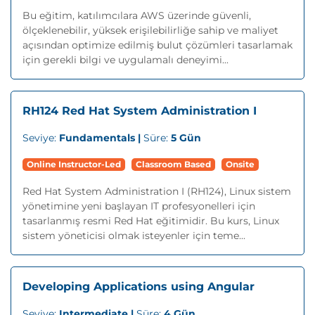
Bu eğitim, katılımcılara AWS üzerinde güvenli,
ölçeklenebilir, yüksek erişilebilirliğe sahip ve maliyet
açısından optimize edilmiş bulut çözümleri tasarlamak
için gerekli bilgi ve uygulamalı deneyimi...
RH124 Red Hat System Administration I
Seviye:
Fundamentals |
Süre:
5 Gün
Online Instructor-Led
Classroom Based
Onsite
Red Hat System Administration I (RH124), Linux sistem
yönetimine yeni başlayan IT profesyonelleri için
tasarlanmış resmi Red Hat eğitimidir. Bu kurs, Linux
sistem yöneticisi olmak isteyenler için teme...
Developing Applications using Angular
Seviye:
Intermediate |
Süre:
4 Gün