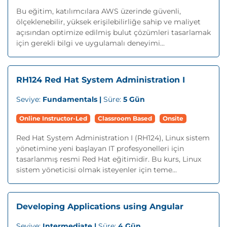
Bu eğitim, katılımcılara AWS üzerinde güvenli,
ölçeklenebilir, yüksek erişilebilirliğe sahip ve maliyet
açısından optimize edilmiş bulut çözümleri tasarlamak
için gerekli bilgi ve uygulamalı deneyimi...
RH124 Red Hat System Administration I
Seviye:
Fundamentals |
Süre:
5 Gün
Online Instructor-Led
Classroom Based
Onsite
Red Hat System Administration I (RH124), Linux sistem
yönetimine yeni başlayan IT profesyonelleri için
tasarlanmış resmi Red Hat eğitimidir. Bu kurs, Linux
sistem yöneticisi olmak isteyenler için teme...
Developing Applications using Angular
Seviye:
Intermediate |
Süre:
4 Gün