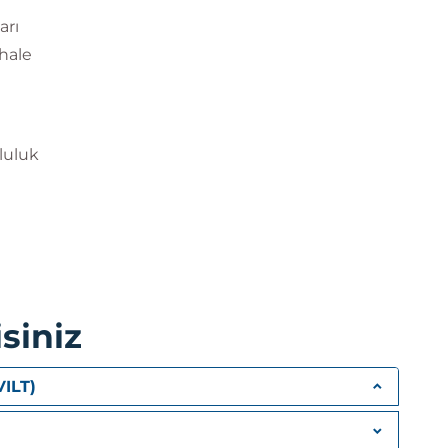
arı
hale
luluk
lamaları
arı
siniz
ya kurtarma
VILT)
 uygulamaları