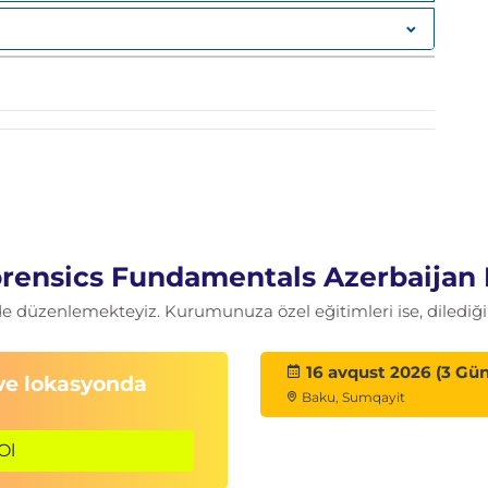
rk ile analiz
s yöntemleri
rola kırma uygulamaları
Forensics Fundamentals Azerbaijan
zde düzenlemekteyiz. Kurumunuza özel eğitimleri ise, dilediğin
16 avqust 2026 (3 Gün
 ve lokasyonda
Baku, Sumqayit
Ol