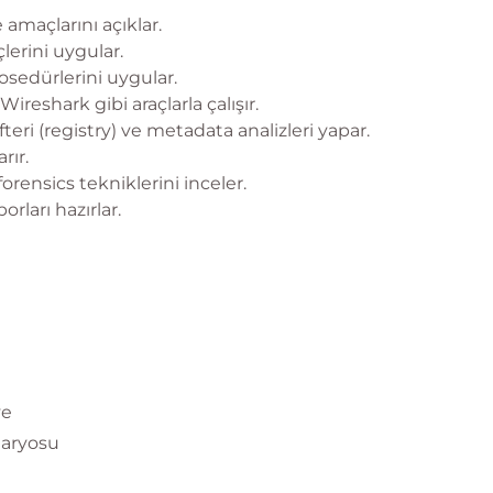
e amaçlarını açıklar.
lerini uygular.
rosedürlerini uygular.
reshark gibi araçlarla çalışır.
eri (registry) ve metadata analizleri yapar.
rır.
forensics tekniklerini inceler.
rları hazırlar.
ve
naryosu