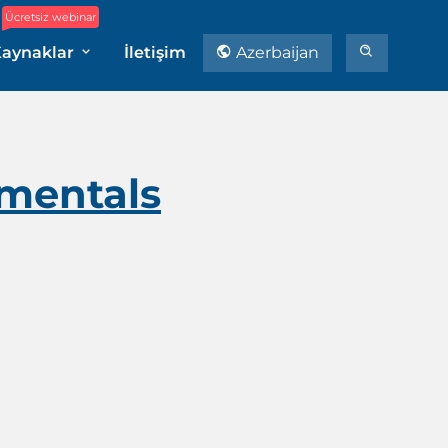
Ücretsiz webinar
aynaklar
İletişim
Azerbaijan
amentals