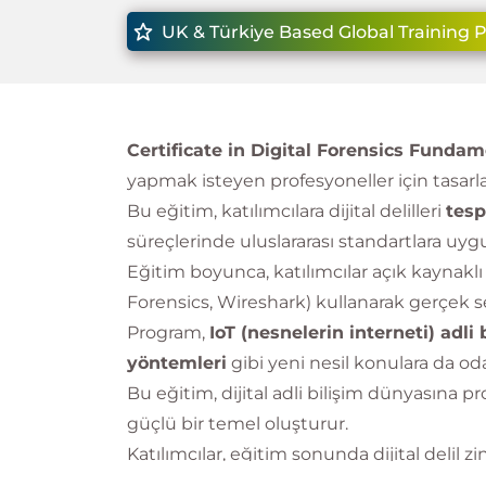
UK & Türkiye Based Global Training 
Certificate in Digital Forensics Funda
yapmak isteyen profesyoneller için tasarla
Bu eğitim, katılımcılara dijital delilleri
tesp
süreçlerinde uluslararası standartlara uyg
Eğitim boyunca, katılımcılar açık kaynaklı a
Forensics, Wireshark) kullanarak gerçek s
Program,
IoT (nesnelerin interneti) adli 
yöntemleri
gibi yeni nesil konulara da oda
Bu eğitim, dijital adli bilişim dünyasına p
güçlü bir temel oluşturur.
Katılımcılar, eğitim sonunda dijital delil zi
siber olaylarda aktif rol alabilecek yetkinliğ