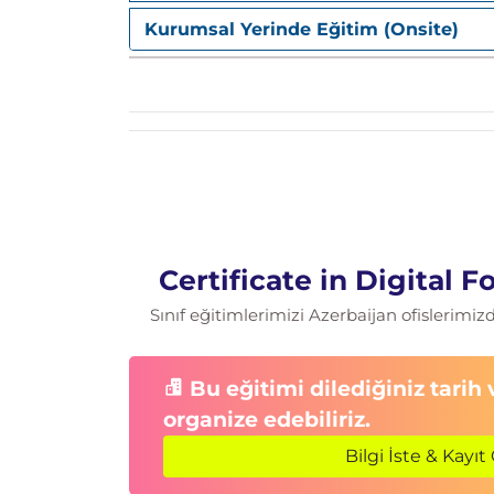
Kurumsal Yerinde Eğitim (Onsite)
Windows ve Metadata Analizi
Registry, loglar, EXIF verileri, Wiresha
Mobil Cihaz Adli Analizi
Veri çıkarma ve mobil cihaz forensic
IoT ve Yeni Nesil Adli Teknolojiler
IoT cihaz forensics, steganografi, pa
Certificate in Digital 
Sınıf eğitimlerimizi Azerbaijan ofislerimi
Bu eğitimi dilediğiniz tarih
organize edebiliriz.
Bilgi İste & Kayıt 