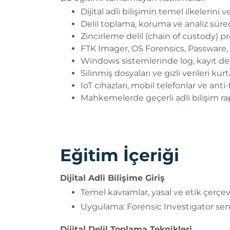
Dijital adli bilişimin temel ilkelerini v
Delil toplama, koruma ve analiz süreç
Zincirleme delil (chain of custody) p
FTK Imager, OS Forensics, Passware, Wi
Windows sistemlerinde log, kayıt deft
Silinmiş dosyaları ve gizli verileri kurta
IoT cihazları, mobil telefonlar ve anti-
Mahkemelerde geçerli adli bilişim rapo
Eğitim İçeriği
Dijital Adli Bilişime Giriş
Temel kavramlar, yasal ve etik çerçe
Uygulama: Forensic Investigator se
Dijital Delil Toplama Teknikleri