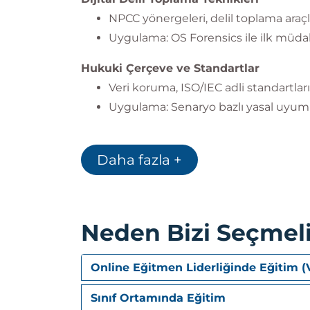
NPCC yönergeleri, delil toplama araçl
Uygulama: OS Forensics ile ilk müda
Hukuki Çerçeve ve Standartlar
Veri koruma, ISO/IEC adli standartları
Uygulama: Senaryo bazlı yasal uyum
Delil Görüntüleme ve Doğrulama
Hash algoritmaları, FTK Imager uygu
Daha fazla +
Donanım ve Depolama Analizi
BIOS, HDD/SSD farkları, gizli veri alanl
Neden Bizi Seçmeli
Veri Analizi ve Dosya Sistemleri
FAT, NTFS, slack space, silinmiş dos
Online Eğitmen Liderliğinde Eğitim (
Dosya İmzası ve Carving Teknikleri
Sınıf Ortamında Eğitim
Magic number analizi, veri kurtarma