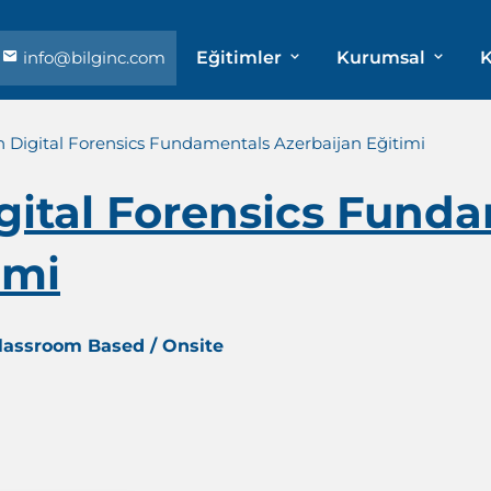
info@bilginc.com
Eğitimler
Kurumsal
K
in Digital Forensics Fundamentals Azerbaijan Eğitimi
Digital Forensics Fund
imi
Classroom Based / Onsite