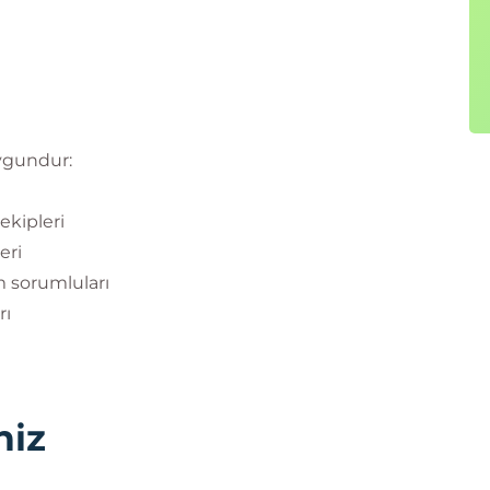
uygundur:
ekipleri
eri
 sorumluları
rı
niz