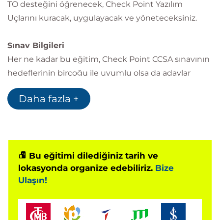
TO desteğini öğrenecek, Check Point Yazılım
Uçlarını kuracak, uygulayacak ve yöneteceksiniz.
Sınav Bilgileri
Her ne kadar bu eğitim, Check Point CCSA sınavının
hedeflerinin birçoğu ile uyumlu olsa da adaylar
pratik konusunda deneyimli olmalı ve ayrıca
Daha fazla +
sertifikasyona tamamen hazır olmak için de kendi
kendine çalışma yöntemlerini benimsemelidir.
Bu eğitimi dilediğiniz tarih ve
lokasyonda organize edebiliriz.
Bize
Ulaşın!