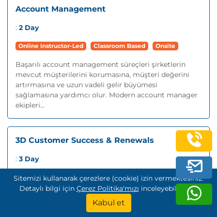
Account Management
:
2 Day
Online Instructor-Led
Classroom Based
Onsite
Başarılı account management süreçleri şirketlerin
mevcut müşterilerini korumasına, müşteri değerini
artırmasına ve uzun vadeli gelir büyümesi
sağlamasına yardımcı olur. Modern account manager
ekipleri...
3D Customer Success & Renewals
:
3 Day
Online Instructor-Led
Classroom Based
Onsite
Sitemizi kullanarak çerezlere (cookie) izin vermektesiniz.
Detaylı bilgi için
Çerez Politika'mızı
inceleyebilirsiniz.
Abonelik tabanlı iş modellerinin ve sürekli gelir
Kabul et
yapısının büyümesiyle birlikte Customer Success
ekipleri şirketler için kritik bir rol haline geldi.