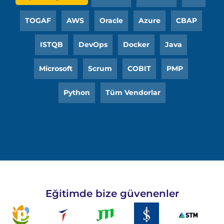
TOGAF
AWS
Oracle
Azure
CBAP
ISTQB
DevOps
Docker
Java
Microsoft
Scrum
COBIT
PMP
Python
Tüm Vendorlar
Eğitimde bize güvenenler