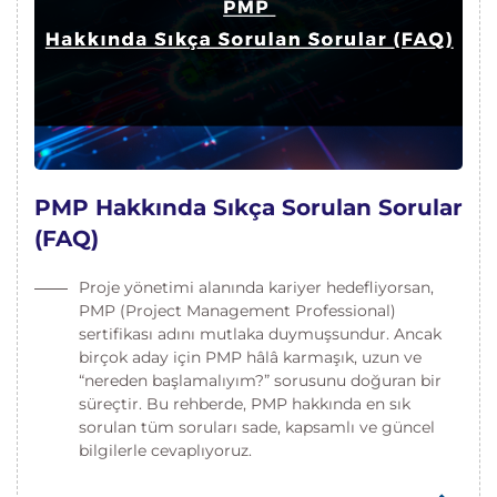
PMP Hakkında Sıkça Sorulan Sorular
(FAQ)
Proje yönetimi alanında kariyer hedefliyorsan,
PMP (Project Management Professional)
sertifikası adını mutlaka duymuşsundur. Ancak
birçok aday için PMP hâlâ karmaşık, uzun ve
“nereden başlamalıyım?” sorusunu doğuran bir
süreçtir. Bu rehberde, PMP hakkında en sık
sorulan tüm soruları sade, kapsamlı ve güncel
bilgilerle cevaplıyoruz.