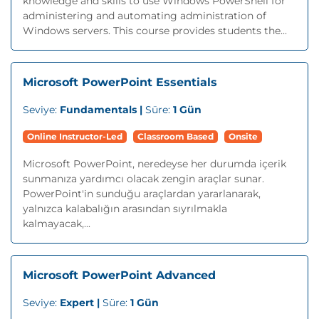
knowledge and skills to use Windows PowerShell for
administering and automating administration of
Windows servers. This course provides students the...
Microsoft PowerPoint Essentials
Seviye:
Fundamentals |
Süre:
1 Gün
Online Instructor-Led
Classroom Based
Onsite
Microsoft PowerPoint, neredeyse her durumda içerik
sunmanıza yardımcı olacak zengin araçlar sunar.
PowerPoint'in sunduğu araçlardan yararlanarak,
yalnızca kalabalığın arasından sıyrılmakla
kalmayacak,...
Microsoft PowerPoint Advanced
Seviye:
Expert |
Süre:
1 Gün