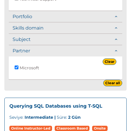
Portfolio
Skills domain
Subject
Partner
Clear
Microsoft
Clear all
Querying SQL Databases using T-SQL
Seviye:
Intermediate |
Süre:
2 Gün
Online Instructor-Led
Classroom Based
Onsite