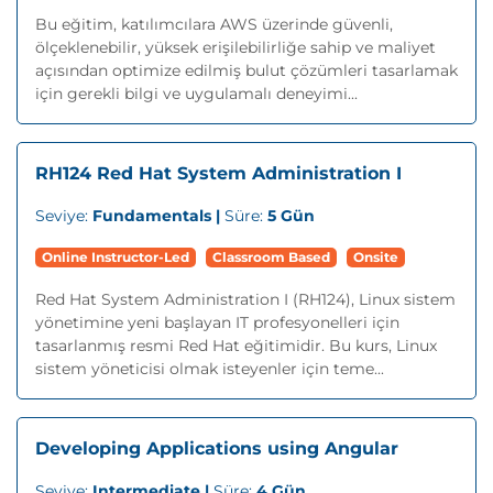
Bu eğitim, katılımcılara AWS üzerinde güvenli,
ölçeklenebilir, yüksek erişilebilirliğe sahip ve maliyet
açısından optimize edilmiş bulut çözümleri tasarlamak
için gerekli bilgi ve uygulamalı deneyimi...
RH124 Red Hat System Administration I
Seviye:
Fundamentals |
Süre:
5 Gün
Online Instructor-Led
Classroom Based
Onsite
Red Hat System Administration I (RH124), Linux sistem
yönetimine yeni başlayan IT profesyonelleri için
tasarlanmış resmi Red Hat eğitimidir. Bu kurs, Linux
sistem yöneticisi olmak isteyenler için teme...
Developing Applications using Angular
Seviye:
Intermediate |
Süre:
4 Gün