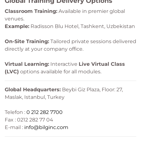
Global Training Delivery Options
Classroom Training:
Available in premier global
venues.
Example:
Radisson Blu Hotel, Tashkent, Uzbekistan
On-Site Training:
Tailored private sessions delivered
directly at your company office.
Virtual Learning:
Interactive
Live Virtual Class
(LVC)
options available for all modules.
Global Headquarters:
Beybi Giz Plaza, Floor: 27,
Maslak, Istanbul, Turkey
Telefon :
0 212 282 7700
Fax : 0212 282 77 04
E-mail :
info@bilginc.com