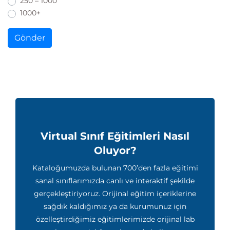
250 – 1000
1000+
Gönder
Virtual Sınıf Eğitimleri Nasıl
Oluyor?
Kataloğumuzda bulunan 700’den fazla eğitimi
sanal sınıflarımızda canlı ve interaktif şekilde
gerçekleştiriyoruz. Orijinal eğitim içeriklerine
sağdık kaldığımız ya da kurumunuz için
özelleştirdiğimiz eğitimlerimizde orijinal lab