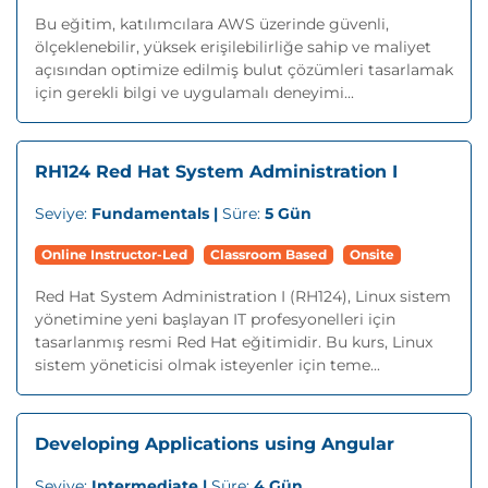
Bu eğitim, katılımcılara AWS üzerinde güvenli,
ölçeklenebilir, yüksek erişilebilirliğe sahip ve maliyet
açısından optimize edilmiş bulut çözümleri tasarlamak
için gerekli bilgi ve uygulamalı deneyimi...
RH124 Red Hat System Administration I
Seviye:
Fundamentals |
Süre:
5 Gün
Online Instructor-Led
Classroom Based
Onsite
Red Hat System Administration I (RH124), Linux sistem
yönetimine yeni başlayan IT profesyonelleri için
tasarlanmış resmi Red Hat eğitimidir. Bu kurs, Linux
sistem yöneticisi olmak isteyenler için teme...
Developing Applications using Angular
Seviye:
Intermediate |
Süre:
4 Gün