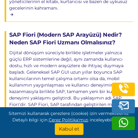
yöneticilerinin el kitabı, kurtarıcısı ve bazen de uykusuz
gecelerinin kahramanı.
SAP Fiori (Modern SAP Arayüzü) Nedir?
Neden SAP Fiori Uzmanı Olmalısınız?
Dijital dönüşüm süreciyle birlikte işletmeler yalnızca
güçlü ERP sistemlerine değil, aynı zamanda kullanıcı
dostu, hızlı ve modern arayüzlere de ihtiyaç duymaya
başladı. Geleneksel SAP GUI uzun yıllar boyunca SAP
kullanıcılarının temel çalışma ortamı olsa da, mobil
kullanımın yaygınlaşması ve kullanıcı deneyiminin önem
kazanmasıyla birlikte SAP, tamamen yeni bir kullanıcı
deneyimi yaklaşımı geliştirdi. Bu yaklaşımın adı SAP
Fiori'dir. SAP Fiori, SAP tarafından geliştirilen modern
kullanıcı deneyimi (UX) tasarımı ve uygulama geliştirme
Sitemizi kullanarak çerezlere (cookie) izin vermektesiniz.
platformudur. SAP ERP ve özellikle SAP S/4HANA
Detaylı bilgi için
Çerez Politika'mızı
inceleyebilirsiniz.
sistemleri üzerinde çalışan Fiori uygulamaları,
Kabul et
kullanıcıların ihtiyaç duydukları işlemlere daha hızlı
ulaşmasını, daha verimli çalışmasını ve tüm cihazlardan