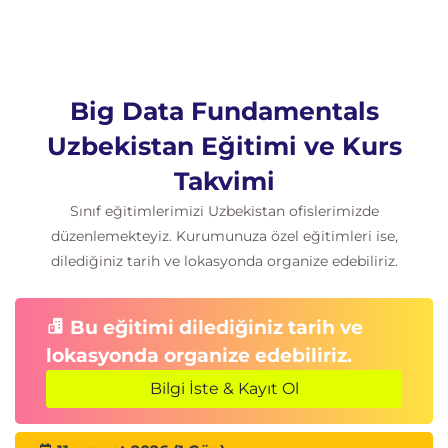
Tanımlayıcı Analitik
Raporlama
Teknoloji Mimarisi
Arama ve Görselleştirme
Big Data Fundamentals
Veri Yönetimi ve Veri Erişimi
Uzbekistan Eğitimi ve Kurs
Hadoop ve NoSQL
Büyük Veri ... Büyük Mimari – Özet
Takvimi
Sınıf eğitimlerimizi Uzbekistan ofislerimizde
Modül 4 – Büyük Veri Teknolojisi
düzenlemekteyiz. Kurumunuza özel eğitimleri ise,
Teknoloji Manzarası – Genel Bakış
dilediğiniz tarih ve lokasyonda organize edebiliriz.
altyapı
veritabanları
Bu eğitimi dilediğiniz tarih ve
Geliştirme ve Dağıtım Ortamı
lokasyonda organize edebiliriz.
Analitik – Veri Analizi
Bilgi İste & Kayıt Ol
Veri Kaynakları – Büyük Veri Sağlayıcıları
Temel Teknolojiler