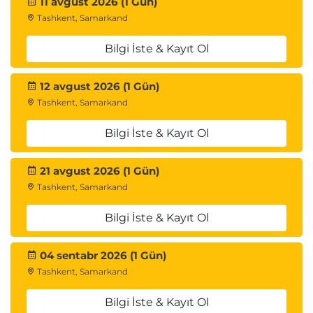
Harita indirgeme
11 avgust 2026 (1 Gün)
Tashkent, Samarkand
Hadoop
Bilgi İste & Kayıt Ol
Modül 5 – Büyük Veriye Başlarken
Hazırlık Değerlendirmesi – Pozisyonunuzu Kontrol
12 avgust 2026 (1 Gün)
Edin
Tashkent, Samarkand
Planlama ve Hazırlık – Rota Çizelgesi Oluşturma
Bilgi İste & Kayıt Ol
Yürütme – Kursta Gezinme
Proje Sonrası Faaliyetler – Varış Noktasında
21 avgust 2026 (1 Gün)
En İyi Uygulamalar – Alınan Dersler
Tashkent, Samarkand
Kaçınılması Gereken Hatalar - Öğrenilen Daha Fazla
Ders
Bilgi İste & Kayıt Ol
04 sentabr 2026 (1 Gün)
Modül 6 – Özet ve Sonuç
Tashkent, Samarkand
Önemli Noktaların Özeti – Hızlı Bir İnceleme
Bilgi İste & Kayıt Ol