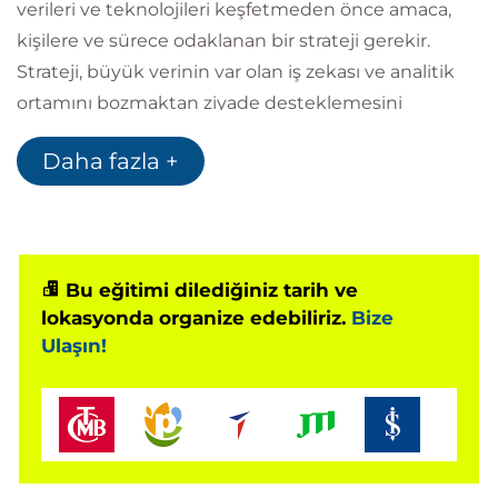
verileri ve teknolojileri keşfetmeden önce amaca,
kişilere ve sürece odaklanan bir strateji gerekir.
Strateji, büyük verinin var olan iş zekası ve analitik
ortamını bozmaktan ziyade desteklemesini
sağlayacak bir planlama ve mimariye imkan tanır.
Daha fazla +
Büyük veri ile başarıya hazırlanabilmek için tüm
parçaları ve bu parçaların birbirine nasıl uyduğunu
anlayarak işe başlayın.
Bu eğitimi dilediğiniz tarih ve
lokasyonda organize edebiliriz.
Bize
Ulaşın!