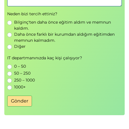
Modül 3 – Büyük Veri Mimarisi
Neden bizi tercih ettiniz?
Mimarinin Rolü
Bilginç'ten daha önce eğitim aldım ve memnun
Ne ve neden
kaldım.
Veri Mimarisi
Daha önce farklı bir kurumdan aldığım eğitimden
memnun kalmadım.
Veri depolama
Diğer
Veri Erişimi
Veri analizi
IT departmanınızda kaç kişi çalışıyor?
Veri Tüketimi
0 – 50
Süreç Mimarisi
50 – 250
250 – 1000
Veri Yönetimi Süreçleri
1000+
Veri Entegrasyonu ve Kalitesi
Analitik Mimarisi
Gönder
Makine öğrenme
Tahmine Dayalı Analitik
Kuralcı Analitik