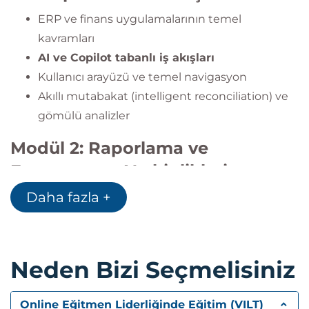
ERP ve finans uygulamalarının temel
kavramları
AI ve Copilot tabanlı iş akışları
Kullanıcı arayüzü ve temel navigasyon
Akıllı mutabakat (intelligent reconciliation) ve
gömülü analizler
Modül 2: Raporlama ve
Entegrasyon Yetkinlikleri
Daha fazla +
Yerleşik raporlama araçları
Power BI
ile veri analizi
Office 365 entegrasyonu
(Excel & Outlook ile
raporlama)
Neden Bizi Seçmelisiniz
Power Platform entegrasyonu
Finance Insights
ile tahminleme ve
Online Eğitmen Liderliğinde Eğitim (VILT)