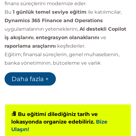
finans süreçlerini modernize eder.
Bu
1 günlük temel seviye eğitim
ile katılımcılar,
Dynamics 365 Finance and Operations
uygulamalarının yeteneklerini,
AI destekli Copilot
iş akışlarını
,
entegrasyon olanaklarını
ve
raporlama araçlarını
keşfederler.
Eğitim; finansal süreçlerin, genel muhasebenin,
banka yönetiminin, bütçeleme ve varlık
yönetiminin nasıl yürütüldüğünü anlamak isteyen
Daha fazla +
profesyoneller için kapsamlı bir giriş sağlar.
Bu eğitimi dilediğiniz tarih ve
lokasyonda organize edebiliriz.
Bize
Ulaşın!