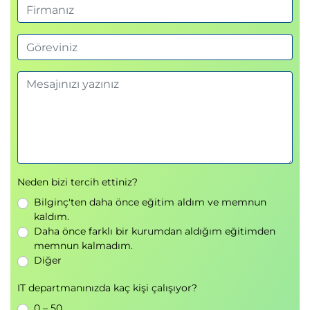
Vergi uyumu (tax compliance)
ve mali
konsolidasyon
Modül 5: Genel Muhasebe ve
Banka Yönetimi
Mali yıl ve muhasebe takvimi oluşturma
Hesap planları (Chart of Accounts)
Finansal boyutlar (Financial Dimensions)
Finansal raporlama (Financial Reporting)
Neden bizi tercih ettiniz?
Nakit ve banka yönetimi, tahakkuk ve dağıtım
Bilginç'ten daha önce eğitim aldım ve memnun
işlemleri
kaldım.
Daha önce farklı bir kurumdan aldığım eğitimden
Modül 6: Alacak ve Borç
memnun kalmadım.
Yönetimi
Diğer
IT departmanınızda kaç kişi çalışıyor?
Ödeme yapılandırması ve tedarikçi
muhasebesi
0 – 50